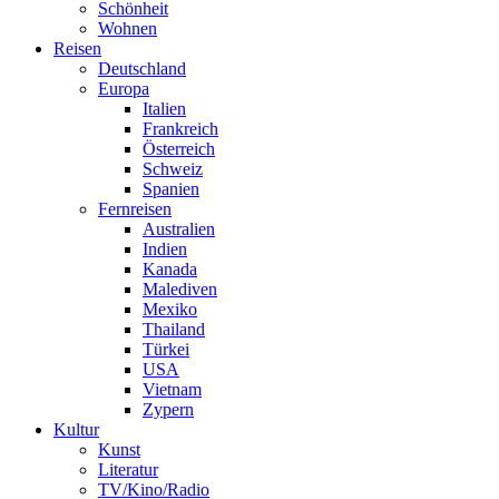
Schönheit
Wohnen
Reisen
Deutschland
Europa
Italien
Frankreich
Österreich
Schweiz
Spanien
Fernreisen
Australien
Indien
Kanada
Malediven
Mexiko
Thailand
Türkei
USA
Vietnam
Zypern
Kultur
Kunst
Literatur
TV/Kino/Radio