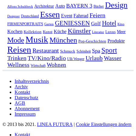
Design
BAYERN 3
Auto
Architektur
Bücher
Alfons Schuhbeck
Essen
Feiern
Fahrrad
Event
Deutschland
Designer
GENIESSEN
Hotel
Golf
FIRMENPORTRAITS
Garten
Kino
Künstler
Kochen
Küche
Meer
Kollektion
Kunst
Luxus
Literatur
Musik
München
Mode
Produkte
Pop-Geschichten
Reisen
Sport
Restaurant
Spa
Schmuck
Schönheit
Urlaub
Trinken
TV/Kino/Radio
Wasser
Ulli Wenger
Wellness
Wohnen
Wirtschaft
Inhaltsverzeichnis
Archiv
Kontakt
Datenschutz
AGB
Abonnement
Impressum
© 2013 bis 2021.
LINEA FUTURA
|
Cookie Einstellungen ändern
Kontakt