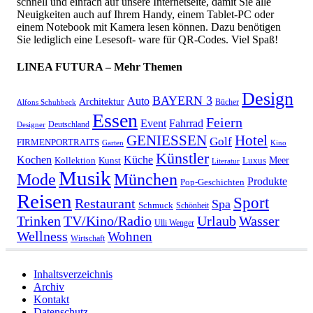
schnell und einfach auf unsere Internetseite, damit Sie alle
Neuigkeiten auch auf Ihrem Handy, einem Tablet-PC oder
einem Notebook mit Kamera lesen können. Dazu benötigen
Sie lediglich eine Lesesoft- ware für QR-Codes. Viel Spaß!
LINEA FUTURA – Mehr Themen
Design
BAYERN 3
Auto
Architektur
Bücher
Alfons Schuhbeck
Essen
Feiern
Fahrrad
Event
Deutschland
Designer
GENIESSEN
Hotel
Golf
FIRMENPORTRAITS
Garten
Kino
Künstler
Kochen
Küche
Meer
Kollektion
Kunst
Luxus
Literatur
Musik
München
Mode
Produkte
Pop-Geschichten
Reisen
Sport
Restaurant
Spa
Schmuck
Schönheit
Urlaub
Trinken
TV/Kino/Radio
Wasser
Ulli Wenger
Wellness
Wohnen
Wirtschaft
Inhaltsverzeichnis
Archiv
Kontakt
Datenschutz