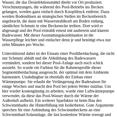
Wasser, die das Desinfektionsmittel direkt vor Ort produziert.
Verschmutzungen, die während des Pool-Betriebs ins Becken
gelangen, werden ganz einfach durch Knopfdruck entfernt. Dazu
werden Bodendüsen an strategischen Stellen im Beckenbereich
angebracht, die dann mit Wasserstrahlkraft am Boden entlang,
sämtlichen Schmutz in eine Beckenecke treiben. Dort wird er
abgesaugt und der Pool erstrahlt erneut mit sauberem und klarem
Badewasser. Mit dieser Ausstattungskombination ist die
Wasserpflege leichter und einfacher denn je und benötigt etwa nur
zehn Minuten pro Woche.
Unterstützend dabei ist der Einsatz einer Poolüberdachung, die nicht
nur Schmutz abhält und die Abkühlung des Badewassers
vermindert, sondern bei dieser Pool-Anlage auch noch schick
aussieht. So wurde ein Farbton für die Rahmenprofile dieser
Segmentüberdachung ausgesucht, der optimal mit dem Ambiente
harmoniert. Unabdingbar ist ebenfalls der Einbau einer
Wärmepumpe. Sie erlaubt die Verlängerung der Badesaison für
einige Wochen und macht den Pool bei jedem Wetter nutzbar. Um
hier wieder kostengünstig zu arbeiten, wurde eine Luftwärmepumpe
verwendet, da diese das Pool-Wasser durch die Wärme der
Außenluft aufheizt. Ein weiterer Sparfaktor ist beim Bau des
Schwimmbades die Hinterfüllung mit Isolierbeton. Gute Argumente
sprechen für eine Anbindung des Schwimmbeckens an eine
Schwimmbad-Solaranlage, die fast kostenlose Wärme erzeugt und