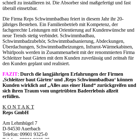
schnell zu installieren ist. Die Absorber sind maßgefertigt und fast
überall einsetzbar.
Die Firma Reps Schwimmbadbau feiert in diesem Jahr ihr 20-
jähriges Bestehen. Ein Familienbetrieb mit Kompetenz, der
fachgerechte Leistungen mit Orientierung auf Kundenwünsche und
neue Trends stetig verbindet. Schwimmbadbau,
Schwimmbadzubehör, Schwimmbadsanierung, Abdeckungen,
Überdachungen, Schwimmbadheizungen, Infrarot-Wärmekabinen,
Whirlpools werden in Zusammenarbeit mit der renommierten Firma
Schleitzer baut Gärten mit dem Kunden zuverlässig und zeitnah für
den Kunden geplant und realisiert.
FAZIT
:
Durch die langjährigen Erfahrungen der Firmen
‚Schleitzer baut Gärten‘ und ‚Reps Schwimmbadbau‘ können
Kunden wirklich auf „Alles aus einer Hand“ zurückgreifen und
sich ihren Traum vom ungetrübten Badeerlebnis allzeit
erfüllen.
K O N T A K T
Reps GmbH
Am Lehmhügel 7
D-94530 Auerbach
Telefon: 09901 9325-0