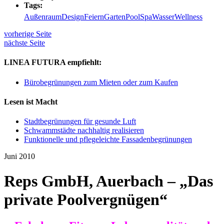
Tags:
Außenraum
Design
Feiern
Garten
Pool
Spa
Wasser
Wellness
vorherige Seite
nächste Seite
LINEA FUTURA empfiehlt:
Bürobegrünungen zum Mieten oder zum Kaufen
Lesen ist Macht
Stadtbegrünungen für gesunde Luft
Schwammstädte nachhaltig realisieren
Funktionelle und pflegeleichte Fassadenbegrünungen
Juni 2010
Reps GmbH, Auerbach – „Das
private Poolvergnügen“