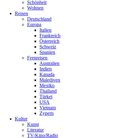
Schönheit
Wohnen
Reisen
Deutschland
Europa
Italien
Frankreich
Österreich
Schweiz
Spanien
Fernreisen
Australien
Indien
Kanada
Malediven
Mexiko
Thailand
Türkei
USA
Vietnam
Zypern
Kultur
Kunst
Literatur
TV/Kino/Radio