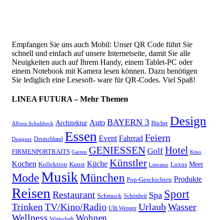
Empfangen Sie uns auch Mobil: Unser QR Code führt Sie
schnell und einfach auf unsere Internetseite, damit Sie alle
Neuigkeiten auch auf Ihrem Handy, einem Tablet-PC oder
einem Notebook mit Kamera lesen können. Dazu benötigen
Sie lediglich eine Lesesoft- ware für QR-Codes. Viel Spaß!
LINEA FUTURA – Mehr Themen
Design
BAYERN 3
Auto
Architektur
Bücher
Alfons Schuhbeck
Essen
Feiern
Fahrrad
Event
Deutschland
Designer
GENIESSEN
Hotel
Golf
FIRMENPORTRAITS
Garten
Kino
Künstler
Kochen
Küche
Meer
Kollektion
Kunst
Luxus
Literatur
Musik
München
Mode
Produkte
Pop-Geschichten
Reisen
Sport
Restaurant
Spa
Schmuck
Schönheit
Urlaub
Trinken
TV/Kino/Radio
Wasser
Ulli Wenger
Wellness
Wohnen
Wirtschaft