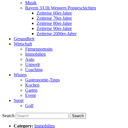
Musik
Bayern 3/Ulli Wengers Popgeschichten
Zeitreise 60er-Jahre
Zeitreise 70er-Jahre
Zeitreise 80er-Jahre
Zeitreise 90er-Jahre
Zeitreise 2000er-Jahre
Gesundheit
Wirtschaft
Firmenportraits
Immobilien
Auto
Umwelt
Coaching
Wissen
Gastronomie-Tipps
Kochen
Garten
Event
Sport
Golf
Search
Category:
Immobilien