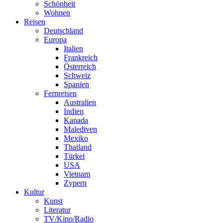
Schönheit
Wohnen
Reisen
Deutschland
Europa
Italien
Frankreich
Österreich
Schweiz
Spanien
Fernreisen
Australien
Indien
Kanada
Malediven
Mexiko
Thailand
Türkei
USA
Vietnam
Zypern
Kultur
Kunst
Literatur
TV/Kino/Radio