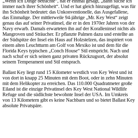
„Wenn ich Dinge betrachte“, hat er einmal gesagt, „dann suche ich
immer nach ihrer Schönheit“. Und er hat gleich hinzugefügt, was für
ihn Schönheit bedeutet: das Unkonventionelle, das Ausgefallene,
das Einmalige. Der mittlerweile 94-jährige „Mr. Key West“ zeigt
genau das auf seiner Privatinsel, die er in den 1970er Jahren von der
Navy erwarb. Damals erwarteten ihn auf der Koralleninsel nichts als
Mangroven und Sträucher. Er pflanzte Palmen dazu und erstellte an
der Südspitze der Insel ein Haus auf Holzstelzen, das inspiriert von
einem alten Leuchtturm am Golf von Mexiko ist und dem für die
Florida Keys typischen „Conch House“ Stil entspricht. Nach und
nach schuf er sich seinen ganz privaten Rückzugsort, der absolut
seinem Temperament und Stil entsprach.
Ballast Key liegt rund 15 Kilometer westlich von Key West und ist
von dort in knapp 25 Minuten mit dem Boot, oder in zehn Minuten
mit dem Helikopter zu erreichen. Das 110.000 Quadratmeter große
Eiland ist die einzige Privatinsel des Key West National Wildlife
Refuge und die südlichste bewohnte Insel der USA. Im Umkreis
von 13 Kilometern gibt es keine Nachbarn und so bietet Ballast Key
absolute Privatspäre.