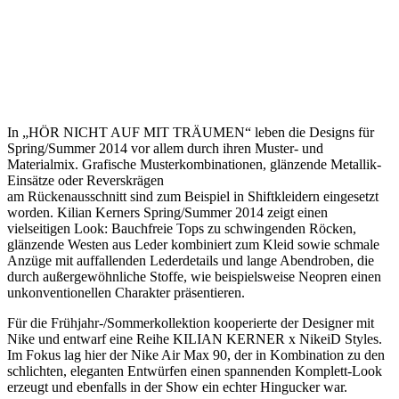
In „HÖR NICHT AUF MIT TRÄUMEN“ leben die Designs für
Spring/Summer 2014 vor allem durch ihren Muster- und
Materialmix. Grafische Musterkombinationen, glänzende Metallik-
Einsätze oder Reverskrägen
am Rückenausschnitt sind zum Beispiel in Shiftkleidern eingesetzt
worden. Kilian Kerners Spring/Summer 2014 zeigt einen
vielseitigen Look: Bauchfreie Tops zu schwingenden Röcken,
glänzende Westen aus Leder kombiniert zum Kleid sowie schmale
Anzüge mit auffallenden Lederdetails und lange Abendroben, die
durch außergewöhnliche Stoffe, wie beispielsweise Neopren einen
unkonventionellen Charakter präsentieren.
Für die Frühjahr-/Sommerkollektion kooperierte der Designer mit
Nike und entwarf eine Reihe KILIAN KERNER x NikeiD Styles.
Im Fokus lag hier der Nike Air Max 90, der in Kombination zu den
schlichten, eleganten Entwürfen einen spannenden Komplett-Look
erzeugt und ebenfalls in der Show ein echter Hingucker war.