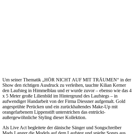
Um seiner Thematik „HÖR NICHT AUF MIT TRÄUMEN“ in der
Show den richtigen Ausdruck zu verleihen, tauchte Kilian Kerner
den Laufsteg in Himmelblau und er wurde zuvor – ebenso wie das 4
x 5 Meter große Lilienbild im Hintergrund des Laufstegs – in
aufwendiger Handarbeit von der Firma Diessner aufgemalt. Gold
angesprühte Perücken und ein zurückhaltendes Make-Up mit
orangefarbenem Lippenstift unterstrichen das entrückt-
außergewöhnliche Styling dieser Kollektion.
Als Live Act begleitete der dänische Sänger und Songschreiber
Mads Langer die Models auf dem Laufsteg und spielte Songs aus