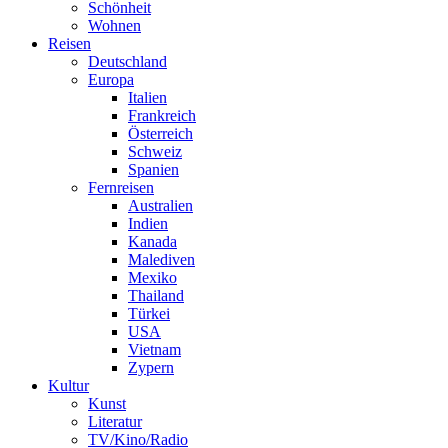
Schönheit
Wohnen
Reisen
Deutschland
Europa
Italien
Frankreich
Österreich
Schweiz
Spanien
Fernreisen
Australien
Indien
Kanada
Malediven
Mexiko
Thailand
Türkei
USA
Vietnam
Zypern
Kultur
Kunst
Literatur
TV/Kino/Radio