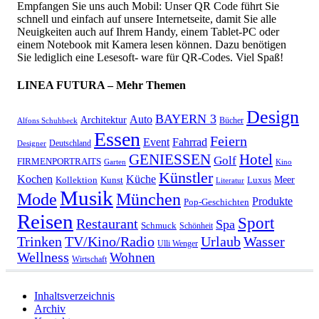
Empfangen Sie uns auch Mobil: Unser QR Code führt Sie
schnell und einfach auf unsere Internetseite, damit Sie alle
Neuigkeiten auch auf Ihrem Handy, einem Tablet-PC oder
einem Notebook mit Kamera lesen können. Dazu benötigen
Sie lediglich eine Lesesoft- ware für QR-Codes. Viel Spaß!
LINEA FUTURA – Mehr Themen
Design
BAYERN 3
Auto
Architektur
Bücher
Alfons Schuhbeck
Essen
Feiern
Fahrrad
Event
Deutschland
Designer
GENIESSEN
Hotel
Golf
FIRMENPORTRAITS
Garten
Kino
Künstler
Kochen
Küche
Meer
Kollektion
Kunst
Luxus
Literatur
Musik
München
Mode
Produkte
Pop-Geschichten
Reisen
Sport
Restaurant
Spa
Schmuck
Schönheit
Urlaub
Trinken
TV/Kino/Radio
Wasser
Ulli Wenger
Wellness
Wohnen
Wirtschaft
Inhaltsverzeichnis
Archiv