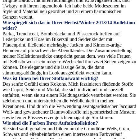
Brigitte Bardot, mit ihrem auffälligen und extravaganten Stil, und
Twiggy, mit ihrem Jugendlook. Ich habe beide Modeszenen im
Style und Material neu geordnet und zu einem harmonischen
Ganzen vereint.
Wie spiegelt sich das in Ihrer Herbst/Winter 2013/14 Kollektion
wider?
Parka, Trenchcoat, Bomberjacke und Plisseerock treffen auf
Lederjacke und Hose im Bikerstil und Seidenkleider mit
Pfauenprint, fließende mehrlagige Jacken und Kimono-artige
Hemden auf pfirsichweiche Abendkleider. Die Zusammenstellung
meiner Kollektionsstücke entspricht genau dem, was viele Frauen
mit Selbstbewusstsein mögen: Wechselnd ihre zwei Seiten zeigen zu
können. Die elegante und die lässige Seite, die dann
stimmungsabhängig im Look ausgedrückt werden kann.
Was ist Ihnen bei Ihrer Stoffauswahl wichtig?
Das sanfte Gefühl eines Kokons. Mich faszinieren fließende Stoffe
wie Cupro, Seide und Modal, die sich individuell und speziell
entfalten, wenn sie zu einem Kleidungsstück verarbeitet werden. Sie
zelebrieren und unterstreichen die Weiblichkeit in meinen
Kreationen. Und durch die Verwendung avantgardistischer Jacquard
Woll- und gewaschener Baumwollstoffe mit geometrischen Mustern
sowie feiner Plissees erzeuge ich einzigartige Strukturen.
Wie sind die Farben Ihrer Auftaktkollektion?
Sie sind sanft gehalten und bilden um die Grundtöne Weiß, Grau,
Schwarz und elfenbeinfarben einen interessanten Farbverlauf