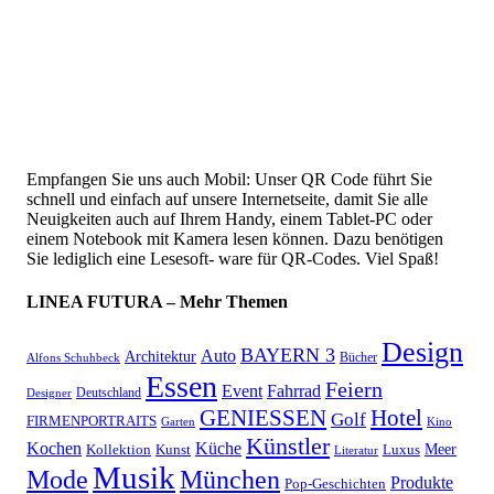
Empfangen Sie uns auch Mobil: Unser QR Code führt Sie
schnell und einfach auf unsere Internetseite, damit Sie alle
Neuigkeiten auch auf Ihrem Handy, einem Tablet-PC oder
einem Notebook mit Kamera lesen können. Dazu benötigen
Sie lediglich eine Lesesoft- ware für QR-Codes. Viel Spaß!
LINEA FUTURA – Mehr Themen
Design
BAYERN 3
Auto
Architektur
Bücher
Alfons Schuhbeck
Essen
Feiern
Fahrrad
Event
Deutschland
Designer
GENIESSEN
Hotel
Golf
FIRMENPORTRAITS
Garten
Kino
Künstler
Kochen
Küche
Meer
Kollektion
Kunst
Luxus
Literatur
Musik
München
Mode
Produkte
Pop-Geschichten