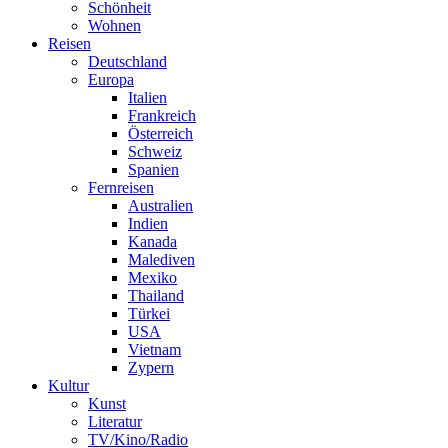
Schönheit
Wohnen
Reisen
Deutschland
Europa
Italien
Frankreich
Österreich
Schweiz
Spanien
Fernreisen
Australien
Indien
Kanada
Malediven
Mexiko
Thailand
Türkei
USA
Vietnam
Zypern
Kultur
Kunst
Literatur
TV/Kino/Radio