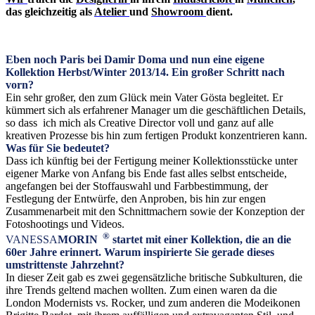
das gleichzeitig als
Atelier
und
Showroom
dient.
Eben noch Paris bei Damir Doma und nun eine eigene
Kollektion Herbst/Winter 2013/14. Ein großer Schritt nach
vorn?
Ein sehr großer, den zum Glück mein Vater Gösta begleitet. Er
kümmert sich als erfahrener Manager um die geschäftlichen Details,
so dass ich mich als Creative Director voll und ganz auf alle
kreativen Prozesse bis hin zum fertigen Produkt konzentrieren kann.
Was für Sie bedeutet?
Dass ich künftig bei der Fertigung meiner Kollektionsstücke unter
eigener Marke von Anfang bis Ende fast alles selbst entscheide,
angefangen bei der Stoffauswahl und Farbbestimmung, der
Festlegung der Entwürfe, den Anproben, bis hin zur engen
Zusammenarbeit mit den Schnittmachern sowie der Konzeption der
Fotoshootings und Videos.
®
VANESSA
MORIN
startet mit einer Kollektion, die an die
60er Jahre erinnert. Warum inspirierte Sie gerade dieses
umstrittenste Jahrzehnt?
In dieser Zeit gab es zwei gegensätzliche britische Subkulturen, die
ihre Trends geltend machen wollten. Zum einen waren da die
London Modernists vs. Rocker, und zum anderen die Modeikonen