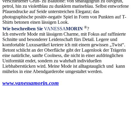
verschiedener Grün- zu Blautöne: von smaragdgrün zu olivgrün,
petrol, hin zu violettblau zu dunklem marineblau. Selbst entworfene
Pfauendrucke auf Seide unterstreichen Eleganz; das
photographische positiv-negativ Spiel in Form von Punkten auf T-
Shirts betonen einen lässigen Look.
®
Wie beschreiben Sie
VANESSA
MORIN
?
Ich entwerfe Mode mit lässigem Charme, mit Fokus auf raffinierte
Schnitte und besonderer Leidenschaft fürs Detail. Legere und
komfortable Luxusartikel kreiere ich mit einem gewissen „Twist“.
Betont schlicht an der Oberfläche gibt der Lagenlook der Trägerin
eine natürliche, sanfte Coolness, die nicht in einer aufdringlichen
Uniformität endet, sondern zu wahrhaft individuellen
Liebhaberstücken wird. Meine Mode ist alltagstauglich und kann
mühelos in eine Abendgarderobe umgestaltet werden.
www.vanessamorin.com