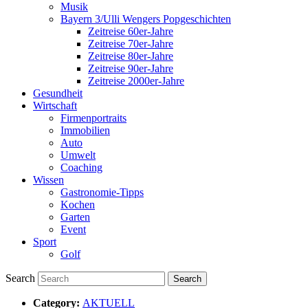
Musik
Bayern 3/Ulli Wengers Popgeschichten
Zeitreise 60er-Jahre
Zeitreise 70er-Jahre
Zeitreise 80er-Jahre
Zeitreise 90er-Jahre
Zeitreise 2000er-Jahre
Gesundheit
Wirtschaft
Firmenportraits
Immobilien
Auto
Umwelt
Coaching
Wissen
Gastronomie-Tipps
Kochen
Garten
Event
Sport
Golf
Search
Category:
AKTUELL