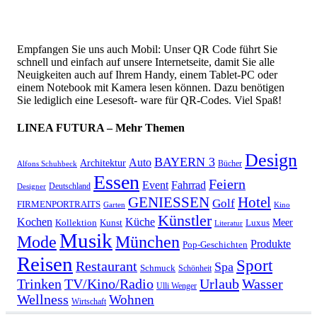
Empfangen Sie uns auch Mobil: Unser QR Code führt Sie
schnell und einfach auf unsere Internetseite, damit Sie alle
Neuigkeiten auch auf Ihrem Handy, einem Tablet-PC oder
einem Notebook mit Kamera lesen können. Dazu benötigen
Sie lediglich eine Lesesoft- ware für QR-Codes. Viel Spaß!
LINEA FUTURA – Mehr Themen
Design
BAYERN 3
Auto
Architektur
Bücher
Alfons Schuhbeck
Essen
Feiern
Fahrrad
Event
Deutschland
Designer
GENIESSEN
Hotel
Golf
FIRMENPORTRAITS
Garten
Kino
Künstler
Kochen
Küche
Meer
Kollektion
Kunst
Luxus
Literatur
Musik
München
Mode
Produkte
Pop-Geschichten
Reisen
Sport
Restaurant
Spa
Schmuck
Schönheit
Urlaub
Trinken
TV/Kino/Radio
Wasser
Ulli Wenger
Wellness
Wohnen
Wirtschaft