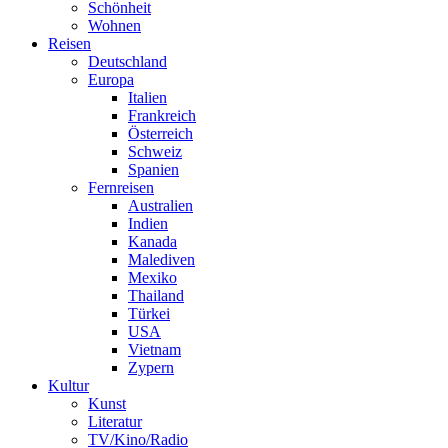
Schönheit
Wohnen
Reisen
Deutschland
Europa
Italien
Frankreich
Österreich
Schweiz
Spanien
Fernreisen
Australien
Indien
Kanada
Malediven
Mexiko
Thailand
Türkei
USA
Vietnam
Zypern
Kultur
Kunst
Literatur
TV/Kino/Radio