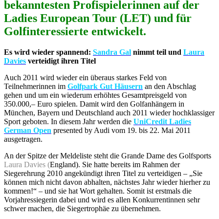
bekanntesten Profispielerinnen auf der
Ladies European Tour (LET) und für
Golfinteressierte entwickelt.
Es wird wieder spannend:
Sandra Gal
nimmt teil und
Laura
Davies
verteidigt ihren Titel
Auch 2011 wird wieder ein überaus starkes Feld von
Teilnehmerinnen im
Golfpark Gut Häusern
an den Abschlag
gehen und um ein wiederum erhöhtes Gesamtpreisgeld von
350.000,– Euro spielen. Damit wird den Golfanhängern in
München, Bayern und Deutschland auch 2011 wieder hochklassiger
Sport geboten. In diesem Jahr werden die
UniCredit Ladies
German Open
presented by Audi vom 19. bis 22. Mai 2011
ausgetragen.
An der Spitze der Meldeliste steht die Grande Dame des Golfsports
Laura Davies (
England). Sie hatte bereits im Rahmen der
Siegerehrung 2010 angekündigt ihren Titel zu verteidigen – „Sie
können mich nicht davon abhalten, nächstes Jahr wieder hierher zu
kommen!“ – und sie hat Wort gehalten. Somit ist erstmals die
Vorjahressiegerin dabei und wird es allen Konkurrentinnen sehr
schwer machen, die Siegertrophäe zu übernehmen.