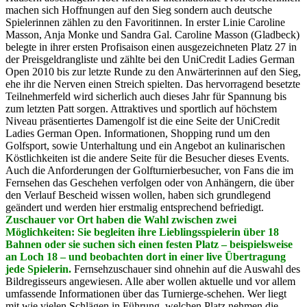
machen sich Hoffnungen auf den Sieg sondern auch deutsche
Spielerinnen zählen zu den Favoritinnen. In erster Linie Caroline
Masson, Anja Monke und Sandra Gal. Caroline Masson (Gladbeck)
belegte in ihrer ersten Profisaison einen ausgezeichneten Platz 27 in
der Preisgeldrangliste und zählte bei den UniCredit Ladies German
Open 2010 bis zur letzte Runde zu den Anwärterinnen auf den Sieg,
ehe ihr die Nerven einen Streich spielten. Das hervorragend besetzte
Teilnehmerfeld wird sicherlich auch dieses Jahr für Spannung bis
zum letzten Patt sorgen. Attraktives und sportlich auf höchstem
Niveau präsentiertes Damengolf ist die eine Seite der UniCredit
Ladies German Open. Informationen, Shopping rund um den
Golfsport, sowie Unterhaltung und ein Angebot an kulinarischen
Köstlichkeiten ist die andere Seite für die Besucher dieses Events.
Auch die Anforderungen der Golfturnierbesucher, von Fans die im
Fernsehen das Geschehen verfolgen oder von Anhängern, die über
den Verlauf Bescheid wissen wollen, haben sich grundlegend
geändert und werden hier erstmalig entsprechend befriedigt.
Zuschauer vor Ort haben die Wahl zwischen zwei
Möglichkeiten: Sie begleiten ihre Lieblingsspielerin über 18
Bahnen oder sie suchen sich einen festen Platz – beispielsweise
an Loch 18 – und beobachten dort in einer live Übertragung
jede Spielerin.
Fernsehzuschauer sind ohnehin auf die Auswahl des
Bildregisseurs angewiesen. Alle aber wollen aktuelle und vor allem
umfassende Informationen über das Turnierge-schehen. Wer liegt
mit wie vielen Schlägen in Führung, welchen Platz nehmen die