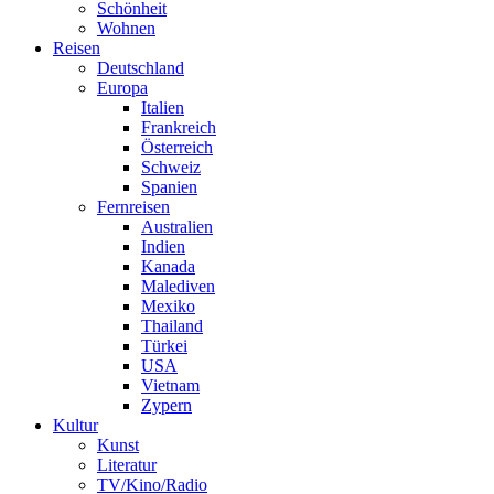
Schönheit
Wohnen
Reisen
Deutschland
Europa
Italien
Frankreich
Österreich
Schweiz
Spanien
Fernreisen
Australien
Indien
Kanada
Malediven
Mexiko
Thailand
Türkei
USA
Vietnam
Zypern
Kultur
Kunst
Literatur
TV/Kino/Radio