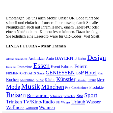
Empfangen Sie uns auch Mobil: Unser QR Code führt Sie
schnell und einfach auf unsere Internetseite, damit Sie alle
Neuigkeiten auch auf Ihrem Handy, einem Tablet-PC oder
einem Notebook mit Kamera lesen können. Dazu benötigen
Sie lediglich eine Lesesoft- ware für QR-Codes. Viel Spaß!
LINEA FUTURA – Mehr Themen
Design
BAYERN 3
Auto
Architektur
Bücher
Alfons Schuhbeck
Essen
Feiern
Fahrrad
Event
Deutschland
Designer
GENIESSEN
Hotel
Golf
FIRMENPORTRAITS
Garten
Kino
Künstler
Kochen
Küche
Meer
Kollektion
Kunst
Luxus
Literatur
Musik
München
Mode
Produkte
Pop-Geschichten
Reisen
Sport
Restaurant
Spa
Schmuck
Schönheit
Urlaub
Trinken
TV/Kino/Radio
Wasser
Ulli Wenger
Wellness
Wohnen
Wirtschaft