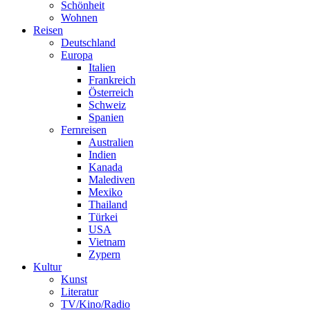
Schönheit
Wohnen
Reisen
Deutschland
Europa
Italien
Frankreich
Österreich
Schweiz
Spanien
Fernreisen
Australien
Indien
Kanada
Malediven
Mexiko
Thailand
Türkei
USA
Vietnam
Zypern
Kultur
Kunst
Literatur
TV/Kino/Radio