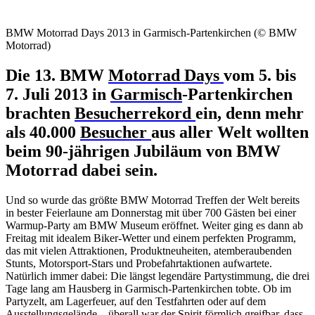
BMW Motorrad Days 2013 in Garmisch-Partenkirchen (© BMW
Motorrad)
Die 13. BMW
Motorrad
Days
vom 5. bis
7. Juli 2013 in
Garmisch
-Partenkirchen
brachten
Besucherrekord
ein, denn mehr
als 40.000
Besucher
aus aller Welt wollten
beim 90-jährigen Jubiläum von BMW
Motorrad dabei sein.
Und so wurde das größte BMW Motorrad Treffen der Welt bereits
in bester Feierlaune am Donnerstag mit über 700 Gästen bei einer
Warmup-Party am BMW Museum eröffnet. Weiter ging es dann ab
Freitag mit idealem Biker-Wetter und einem perfekten Programm,
das mit vielen Attraktionen, Produktneuheiten, atemberaubenden
Stunts, Motorsport-Stars und Probefahrtaktionen aufwartete.
Natürlich immer dabei: Die längst legendäre Partystimmung, die drei
Tage lang am Hausberg in Garmisch-Partenkirchen tobte. Ob im
Partyzelt, am Lagerfeuer, auf den Testfahrten oder auf dem
Ausstellungsgelände – überall war der Spirit förmlich greifbar, dass