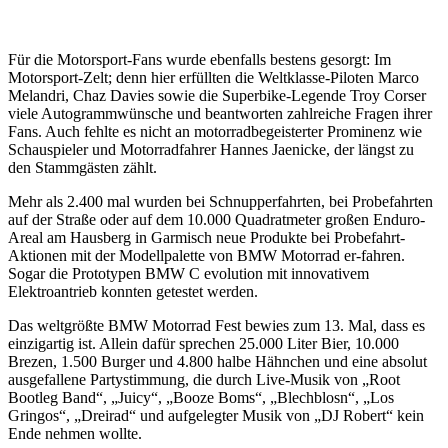
Für die Motorsport-Fans wurde ebenfalls bestens gesorgt: Im
Motorsport-Zelt; denn hier erfüllten die Weltklasse-Piloten Marco
Melandri, Chaz Davies sowie die Superbike-Legende Troy Corser
viele Autogrammwünsche und beantworten zahlreiche Fragen ihrer
Fans. Auch fehlte es nicht an motorradbegeisterter Prominenz wie
Schauspieler und Motorradfahrer Hannes Jaenicke, der längst zu
den Stammgästen zählt.
Mehr als 2.400 mal wurden bei Schnupperfahrten, bei Probefahrten
auf der Straße oder auf dem 10.000 Quadratmeter großen Enduro-
Areal am Hausberg in Garmisch neue Produkte bei Probefahrt-
Aktionen mit der Modellpalette von BMW Motorrad er-fahren.
Sogar die Prototypen BMW C evolution mit innovativem
Elektroantrieb konnten getestet werden.
Das weltgrößte BMW Motorrad Fest bewies zum 13. Mal, dass es
einzigartig ist. Allein dafür sprechen 25.000 Liter Bier, 10.000
Brezen, 1.500 Burger und 4.800 halbe Hähnchen und eine absolut
ausgefallene Partystimmung, die durch Live-Musik von „Root
Bootleg Band“, „Juicy“, „Booze Boms“, „Blechblosn“, „Los
Gringos“, „Dreirad“ und aufgelegter Musik von „DJ Robert“ kein
Ende nehmen wollte.