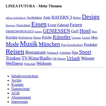
LINEA FUTURA – Mehr Themen
Design
BAYERN 3
Auto
Architektur
Bücher
Alfons Schuhbeck
Essen
Feiern
Fahrrad
Event
Deutschland
Designer
GENIESSEN
Hotel
Golf
FIRMENPORTRAITS
Garten
Kino
Künstler
Kochen
Küche
Meer
Kollektion
Kunst
Luxus
Literatur
Musik
München
Mode
Produkte
Pop-Geschichten
Reisen
Sport
Restaurant
Spa
Schmuck
Schönheit
Urlaub
Trinken
TV/Kino/Radio
Wasser
Ulli Wenger
Wellness
Wohnen
Wirtschaft
Inhaltsverzeichnis
Archiv
Kontakt
Datenschutz
AGB
Abonnement
Impressum