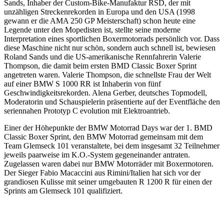
Sands, Inhaber der Custom-Bike-Manufaktur RSD, der mit
unzähligen Streckenrekorden in Europa und den USA (1998
gewann er die AMA 250 GP Meisterschaft) schon heute eine
Legende unter den Mopedisten ist, stellte seine moderne
Interpretation eines sportlichen Boxermotorrads persönlich vor. Dass
diese Maschine nicht nur schön, sondern auch schnell ist, bewiesen
Roland Sands und die US-amerikanische Rennfahrerin Valerie
Thompson, die damit beim ersten BMD Classic Boxer Sprint
angetreten waren. Valerie Thompson, die schnellste Frau der Welt
auf einer BMW S 1000 RR ist Inhaberin von fünf
Geschwindigkeitsrekorden. Alena Gerber, deutsches Topmodell,
Moderatorin und Schauspielerin präsentierte auf der Eventfläche den
seriennahen Prototyp C evolution mit Elektroantrieb.
Einer der Höhepunkte der BMW Motorrad Days war der 1. BMD
Classic Boxer Sprint, den BMW Motorrad gemeinsam mit dem
Team Glemseck 101 veranstaltete, bei dem insgesamt 32 Teilnehmer
jeweils paarweise im K.O.-System gegeneinander antraten.
Zugelassen waren dabei nur BMW Motorräder mit Boxermotoren.
Der Sieger Fabio Macaccini aus Rimini/Italien hat sich vor der
grandiosen Kulisse mit seiner umgebauten R 1200 R für einen der
Sprints am Glemseck 101 qualifiziert.