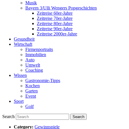
Musik
Bayern 3/Ulli Wengers Popgeschichten
Zeitreise 60er-Jahre
Zeitreise 70er-Jahre
Zeitreise 80er-Jahre
Zeitreise 90er-Jahre
Zeitreise 2000er-Jahre
Gesundheit
Wirtschaft
Firmenportraits
Immobilien
Auto
Umwelt
Coaching
Wissen
Gastronomie-Tipps
Kochen
Garten
Event
Sport
Golf
Search
Category:
Gewinnspiele