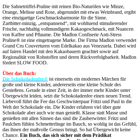
Die Sahnetrüffel-Praline mit reinen Bio-Naturölen wie Minze,
Orange, Melisse und Rose, abgerundet mit etwas Weinbrand, ergibt
eine einzigartige Geschmacksharmonie für die Sinne.
Zartbitter-minzig, „entspannend“, mit wohltuend stimulierender
Frische, nachhaltig vollmundigem Kakaogeschmack, mit Nuancen
von Kaffee und Pflaume. Die Madlon Confiserie Anti-Stress
Praline® ist eine eingetragene Marke. Die Firma Madlon verwendet
Grand Cru Couverturen vom Edelkakao aus Venezuela. Dabei wird
auf fairen Handel mit den Kakaobauern geachtet sowie auf
Regionalität von Rohstoffen und deren Rückverfolgbarkeit. Madlon
fördert SLOW FOOD.
Über das Buch:
Die Schokoladenfee®
ist einerseits ein modernes Märchen für
große und kleine Kinder, andererseits eine kleine Schule des
Genießens. Gerade in einer Zeit, in der immer mehr Kinder unter
Übergewicht leiden, setzt die Schokoladenfee einen neuen Trend.
Liebevoll führt die Fee das Geschwisterpaar Fritzi und Paul in die
Welt der Schokolade ein. Die Kinder erfahren viel über gute
Schokolade aber auch wie man genießt. Klasse statt Masse und
genießen mit allen Sinnen das sind die Zauberwörter. Fritzi und
Paulchen fühlen Schmetterlinge im Bauch, so wohlig ist das Gefühl,
das ihnen der maßvolle Genuss bringt. So hat Übergewicht keine
Chance.
Ein Buch, das sich sicher mit dem Prädikat