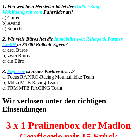
1. Von welchem Hersteller bietet der
Online-Shop
Wohlfuehlpreis.com
Fahrräder an?
a) Carrera
b) Avanti
c) Superior
2. Wie viele Büros hat die
Immobilienwelt Rehage & Partner
GmbH
in 83700 Rottach-Egern
?
a) drei Büros
b) zwei Büros
c) ein Büro
3.
Superior
ist neuer Partner des…?
a) Focus RAPIRO-Racing Mountainbike Team
b) Milka MTB Racing Team
c) FRM MTB RACING Team
Wir verlosen unter den richtigen
Einsendungen
3 x 1 Pralinenbox der Madlon
Confiserie mit 15 Stück