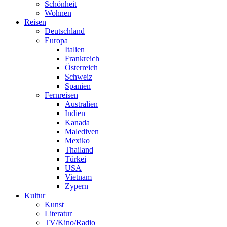
Schönheit
Wohnen
Reisen
Deutschland
Europa
Italien
Frankreich
Österreich
Schweiz
Spanien
Fernreisen
Australien
Indien
Kanada
Malediven
Mexiko
Thailand
Türkei
USA
Vietnam
Zypern
Kultur
Kunst
Literatur
TV/Kino/Radio