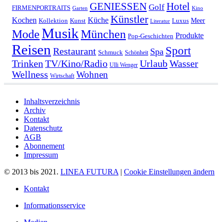
GENIESSEN
Hotel
Golf
FIRMENPORTRAITS
Garten
Kino
Künstler
Kochen
Küche
Meer
Kollektion
Kunst
Luxus
Literatur
Musik
München
Mode
Produkte
Pop-Geschichten
Reisen
Sport
Restaurant
Spa
Schmuck
Schönheit
Urlaub
Trinken
TV/Kino/Radio
Wasser
Ulli Wenger
Wellness
Wohnen
Wirtschaft
Inhaltsverzeichnis
Archiv
Kontakt
Datenschutz
AGB
Abonnement
Impressum
© 2013 bis 2021.
LINEA FUTURA
|
Cookie Einstellungen ändern
Kontakt
Informationsservice