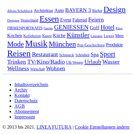
Design
BAYERN 3
Auto
Architektur
Bücher
Alfons Schuhbeck
Essen
Feiern
Fahrrad
Event
Deutschland
Designer
GENIESSEN
Hotel
Golf
FIRMENPORTRAITS
Garten
Kino
Künstler
Kochen
Küche
Meer
Kollektion
Kunst
Luxus
Literatur
Musik
München
Mode
Produkte
Pop-Geschichten
Reisen
Sport
Restaurant
Spa
Schmuck
Schönheit
Urlaub
Trinken
TV/Kino/Radio
Wasser
Ulli Wenger
Wellness
Wohnen
Wirtschaft
Inhaltsverzeichnis
Archiv
Kontakt
Datenschutz
AGB
Abonnement
Impressum
© 2013 bis 2021.
LINEA FUTURA
|
Cookie Einstellungen ändern