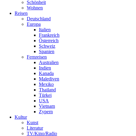
Schönheit
Wohnen
Reisen
Deutschland
Europa
Italien
Frankreich
Österreich
Schweiz
Spanien
Fernreisen
Australien
Indien
Kanada
Malediven
Mexiko
Thailand
Türkei
USA
Vietnam
Zypern
Kultur
Kunst
Literatur
TV/Kino/Radio