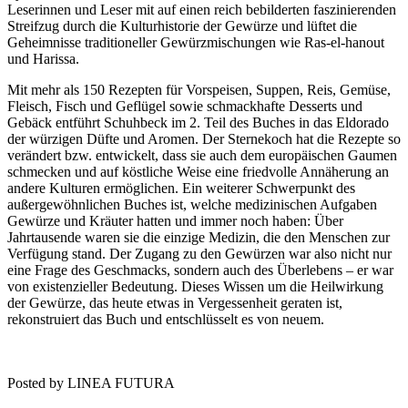
Leserinnen und Leser mit auf einen reich bebilderten faszinierenden
Streifzug durch die Kulturhistorie der Gewürze und lüftet die
Geheimnisse traditioneller Gewürzmischungen wie Ras-el-hanout
und Harissa.
Mit mehr als 150 Rezepten für Vorspeisen, Suppen, Reis, Gemüse,
Fleisch, Fisch und Geflügel sowie schmackhafte Desserts und
Gebäck entführt Schuhbeck im 2. Teil des Buches in das Eldorado
der würzigen Düfte und Aromen. Der Sternekoch hat die Rezepte so
verändert bzw. entwickelt, dass sie auch dem europäischen Gaumen
schmecken und auf köstliche Weise eine friedvolle Annäherung an
andere Kulturen ermöglichen. Ein weiterer Schwerpunkt des
außergewöhnlichen Buches ist, welche medizinischen Aufgaben
Gewürze und Kräuter hatten und immer noch haben: Über
Jahrtausende waren sie die einzige Medizin, die den Menschen zur
Verfügung stand. Der Zugang zu den Gewürzen war also nicht nur
eine Frage des Geschmacks, sondern auch des Überlebens – er war
von existenzieller Bedeutung. Dieses Wissen um die Heilwirkung
der Gewürze, das heute etwas in Vergessenheit geraten ist,
rekonstruiert das Buch und entschlüsselt es von neuem.
Posted by LINEA FUTURA