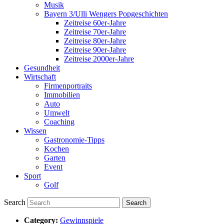
Musik
Bayern 3/Ulli Wengers Popgeschichten
Zeitreise 60er-Jahre
Zeitreise 70er-Jahre
Zeitreise 80er-Jahre
Zeitreise 90er-Jahre
Zeitreise 2000er-Jahre
Gesundheit
Wirtschaft
Firmenportraits
Immobilien
Auto
Umwelt
Coaching
Wissen
Gastronomie-Tipps
Kochen
Garten
Event
Sport
Golf
Search
Category:
Gewinnspiele