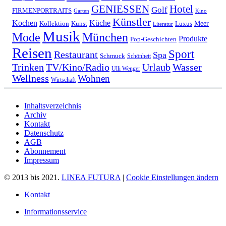
GENIESSEN
Hotel
Golf
FIRMENPORTRAITS
Garten
Kino
Künstler
Kochen
Küche
Meer
Kollektion
Kunst
Luxus
Literatur
Musik
München
Mode
Produkte
Pop-Geschichten
Reisen
Sport
Restaurant
Spa
Schmuck
Schönheit
Urlaub
Trinken
TV/Kino/Radio
Wasser
Ulli Wenger
Wellness
Wohnen
Wirtschaft
Inhaltsverzeichnis
Archiv
Kontakt
Datenschutz
AGB
Abonnement
Impressum
© 2013 bis 2021.
LINEA FUTURA
|
Cookie Einstellungen ändern
Kontakt
Informationsservice