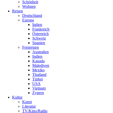
Schönheit
Wohnen
Reisen
Deutschland
Europa
Italien
Frankreich
Österreich
Schweiz
Spanien
Fernreisen
Australien
Indien
Kanada
Malediven
Mexiko
Thailand
Türkei
USA
Vietnam
Zypern
Kultur
Kunst
Literatur
TV/Kino/Radio