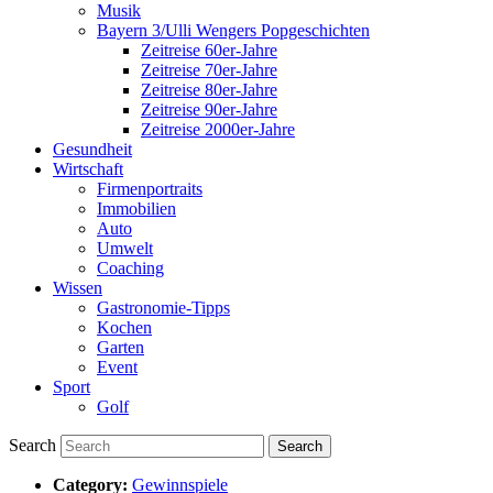
Musik
Bayern 3/Ulli Wengers Popgeschichten
Zeitreise 60er-Jahre
Zeitreise 70er-Jahre
Zeitreise 80er-Jahre
Zeitreise 90er-Jahre
Zeitreise 2000er-Jahre
Gesundheit
Wirtschaft
Firmenportraits
Immobilien
Auto
Umwelt
Coaching
Wissen
Gastronomie-Tipps
Kochen
Garten
Event
Sport
Golf
Search
Category:
Gewinnspiele