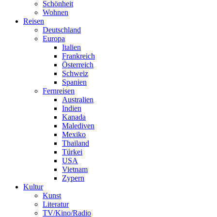
Schönheit
Wohnen
Reisen
Deutschland
Europa
Italien
Frankreich
Österreich
Schweiz
Spanien
Fernreisen
Australien
Indien
Kanada
Malediven
Mexiko
Thailand
Türkei
USA
Vietnam
Zypern
Kultur
Kunst
Literatur
TV/Kino/Radio