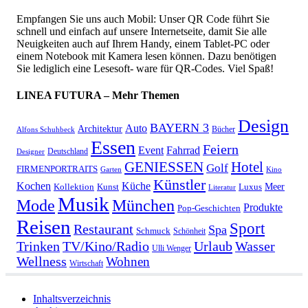
Empfangen Sie uns auch Mobil: Unser QR Code führt Sie
schnell und einfach auf unsere Internetseite, damit Sie alle
Neuigkeiten auch auf Ihrem Handy, einem Tablet-PC oder
einem Notebook mit Kamera lesen können. Dazu benötigen
Sie lediglich eine Lesesoft- ware für QR-Codes. Viel Spaß!
LINEA FUTURA – Mehr Themen
Design
BAYERN 3
Auto
Architektur
Bücher
Alfons Schuhbeck
Essen
Feiern
Fahrrad
Event
Deutschland
Designer
GENIESSEN
Hotel
Golf
FIRMENPORTRAITS
Garten
Kino
Künstler
Kochen
Küche
Meer
Kollektion
Kunst
Luxus
Literatur
Musik
München
Mode
Produkte
Pop-Geschichten
Reisen
Sport
Restaurant
Spa
Schmuck
Schönheit
Urlaub
Trinken
TV/Kino/Radio
Wasser
Ulli Wenger
Wellness
Wohnen
Wirtschaft
Inhaltsverzeichnis