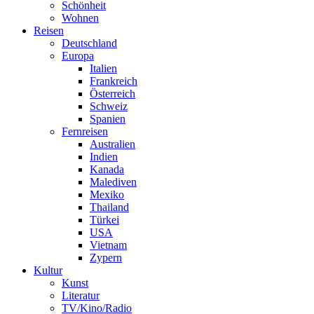
Schönheit
Wohnen
Reisen
Deutschland
Europa
Italien
Frankreich
Österreich
Schweiz
Spanien
Fernreisen
Australien
Indien
Kanada
Malediven
Mexiko
Thailand
Türkei
USA
Vietnam
Zypern
Kultur
Kunst
Literatur
TV/Kino/Radio