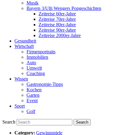
Musik
Bayern 3/Ulli Wengers Popgeschichten
Zeitreise 60er-Jahre
Zeitreise 70er-Jahre
Zeitreise 80er-Jahre
Zeitreise 90er-Jahre
Zeitreise 2000er-Jahre
Gesundheit
Wirtschaft
Firmenportraits
Immobilien
Auto
Umwelt
Coaching
Wissen
Gastronomie-Tipps
Kochen
Garten
Event
Sport
Golf
Search
Category:
Gewinnspiele