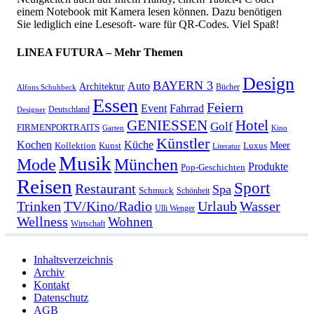
einem Notebook mit Kamera lesen können. Dazu benötigen
Sie lediglich eine Lesesoft- ware für QR-Codes. Viel Spaß!
LINEA FUTURA – Mehr Themen
Design
BAYERN 3
Auto
Architektur
Bücher
Alfons Schuhbeck
Essen
Feiern
Fahrrad
Event
Deutschland
Designer
GENIESSEN
Hotel
Golf
FIRMENPORTRAITS
Garten
Kino
Künstler
Kochen
Küche
Meer
Kollektion
Kunst
Luxus
Literatur
Musik
München
Mode
Produkte
Pop-Geschichten
Reisen
Sport
Restaurant
Spa
Schmuck
Schönheit
Urlaub
Trinken
TV/Kino/Radio
Wasser
Ulli Wenger
Wellness
Wohnen
Wirtschaft
Inhaltsverzeichnis
Archiv
Kontakt
Datenschutz
AGB