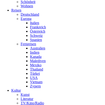
Schönheit
Wohnen
Reisen
Deutschland
Europa
Italien
Frankreich
Österreich
Schweiz
Spanien
Fernreisen
Australien
Indien
Kanada
Malediven
Mexiko
Thailand
Türkei
USA
Vietnam
Zypern
Kultur
Kunst
Literatur
TV/Kino/Radio