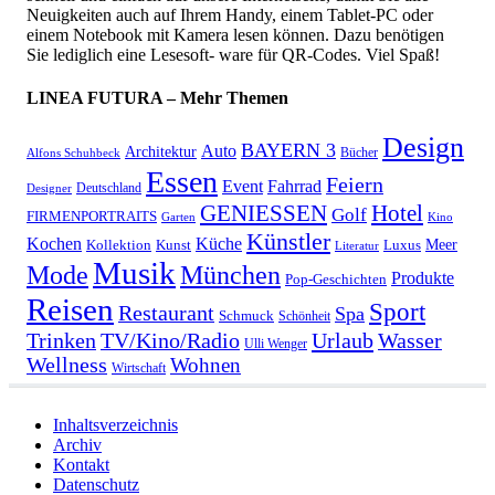
Neuigkeiten auch auf Ihrem Handy, einem Tablet-PC oder
einem Notebook mit Kamera lesen können. Dazu benötigen
Sie lediglich eine Lesesoft- ware für QR-Codes. Viel Spaß!
LINEA FUTURA – Mehr Themen
Design
BAYERN 3
Auto
Architektur
Bücher
Alfons Schuhbeck
Essen
Feiern
Fahrrad
Event
Deutschland
Designer
GENIESSEN
Hotel
Golf
FIRMENPORTRAITS
Garten
Kino
Künstler
Kochen
Küche
Meer
Kollektion
Kunst
Luxus
Literatur
Musik
München
Mode
Produkte
Pop-Geschichten
Reisen
Sport
Restaurant
Spa
Schmuck
Schönheit
Urlaub
Trinken
TV/Kino/Radio
Wasser
Ulli Wenger
Wellness
Wohnen
Wirtschaft
Inhaltsverzeichnis
Archiv
Kontakt
Datenschutz