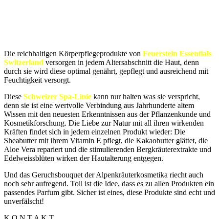
Die reichhaltigen Körperpflegeprodukte von
Feuerstein Essentials
Switzerland
versorgen in jedem Altersabschnitt die Haut, denn
durch sie wird diese optimal genährt, gepflegt und ausreichend mit
Feuchtigkeit versorgt.
Diese
Schweizer Spa-Linie
kann nur halten was sie verspricht,
denn sie ist eine wertvolle Verbindung aus Jahrhunderte altem
Wissen mit den neuesten Erkenntnissen aus der Pflanzenkunde und
Kosmetikforschung. Die Liebe zur Natur mit all ihren wirkenden
Kräften findet sich in jedem einzelnen Produkt wieder: Die
Sheabutter mit ihrem Vitamin E pflegt, die Kakaobutter glättet, die
Aloe Vera repariert und die stimulierenden Bergkräuterextrakte und
Edelweissblüten wirken der Hautalterung entgegen.
Und das Geruchsbouquet der Alpenkräuterkosmetika riecht auch
noch sehr aufregend. Toll ist die Idee, dass es zu allen Produkten ein
passendes Parfum gibt. Sicher ist eines, diese Produkte sind echt und
unverfälscht!
K O N T A K T