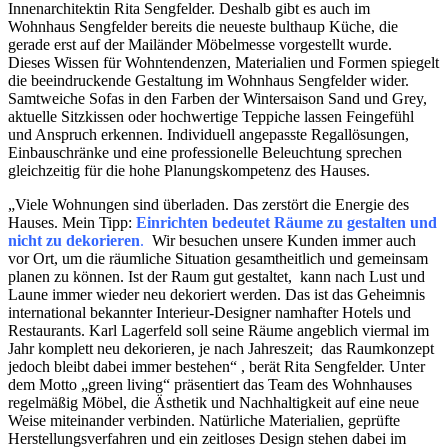
Innenarchitektin Rita Sengfelder. Deshalb gibt es auch im
Wohnhaus Sengfelder bereits die neueste bulthaup Küche, die
gerade erst auf der Mailänder Möbelmesse vorgestellt wurde.
Dieses Wissen für Wohntendenzen, Materialien und Formen spiegelt
die beeindruckende Gestaltung im Wohnhaus Sengfelder wider.
Samtweiche Sofas in den Farben der Wintersaison Sand und Grey,
aktuelle Sitzkissen oder hochwertige Teppiche lassen Feingefühl
und Anspruch erkennen. Individuell angepasste Regallösungen,
Einbauschränke und eine professionelle Beleuchtung sprechen
gleichzeitig für die hohe Planungskompetenz des Hauses.
„Viele Wohnungen sind überladen. Das zerstört die Energie des
Hauses. Mein Tipp:
Einrichten bedeutet Räume zu gestalten und
nicht zu dekorieren
.
Wir besuchen unsere Kunden immer auch
vor Ort, um die räumliche Situation gesamtheitlich und gemeinsam
planen zu können. Ist der Raum gut gestaltet, kann nach Lust und
Laune immer wieder neu dekoriert werden. Das ist das Geheimnis
international bekannter Interieur-Designer namhafter Hotels und
Restaurants. Karl Lagerfeld soll seine Räume angeblich viermal im
Jahr komplett neu dekorieren, je nach Jahreszeit; das Raumkonzept
jedoch bleibt dabei immer bestehen“ , berät Rita Sengfelder. Unter
dem Motto „green living“ präsentiert das Team des Wohnhauses
regelmäßig Möbel, die Ästhetik und Nachhaltigkeit auf eine neue
Weise miteinander verbinden. Natürliche Materialien, geprüfte
Herstellungsverfahren und ein zeitloses Design stehen dabei im