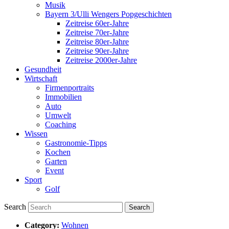
Musik
Bayern 3/Ulli Wengers Popgeschichten
Zeitreise 60er-Jahre
Zeitreise 70er-Jahre
Zeitreise 80er-Jahre
Zeitreise 90er-Jahre
Zeitreise 2000er-Jahre
Gesundheit
Wirtschaft
Firmenportraits
Immobilien
Auto
Umwelt
Coaching
Wissen
Gastronomie-Tipps
Kochen
Garten
Event
Sport
Golf
Search
Category:
Wohnen