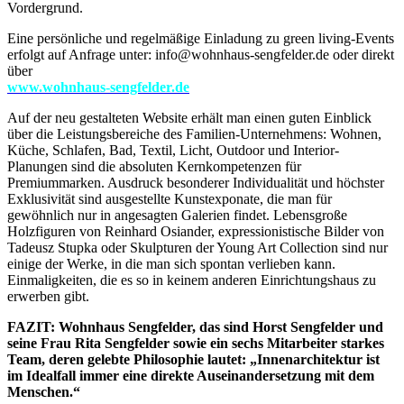
Vordergrund.
Eine persönliche und regelmäßige Einladung zu green living-Events
erfolgt auf Anfrage unter: info@wohnhaus-sengfelder.de oder direkt
über
www.wohnhaus-sengfelder.de
Auf der neu gestalteten Website erhält man einen guten Einblick
über die Leistungsbereiche des Familien-Unternehmens: Wohnen,
Küche, Schlafen, Bad, Textil, Licht, Outdoor und Interior-
Planungen sind die absoluten Kernkompetenzen für
Premiummarken. Ausdruck besonderer Individualität und höchster
Exklusivität sind ausgestellte Kunstexponate, die man für
gewöhnlich nur in angesagten Galerien findet. Lebensgroße
Holzfiguren von Reinhard Osiander, expressionistische Bilder von
Tadeusz Stupka oder Skulpturen der Young Art Collection sind nur
einige der Werke, in die man sich spontan verlieben kann.
Einmaligkeiten, die es so in keinem anderen Einrichtungshaus zu
erwerben gibt.
FAZIT: Wohnhaus Sengfelder, das sind Horst Sengfelder und
seine Frau Rita Sengfelder sowie ein sechs Mitarbeiter starkes
Team, deren gelebte Philosophie lautet: „Innenarchitektur ist
im Idealfall immer eine direkte Auseinandersetzung mit dem
Menschen.“