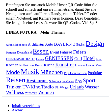
Empfangen Sie uns auch Mobil: Unser QR Code führt Sie
schnell und einfach auf unsere Internetseite, damit Sie alle
Neuigkeiten auch auf Ihrem Handy, einem Tablet-PC oder
einem Notebook mit Kamera lesen können. Dazu benötigen
Sie lediglich eine Lesesoft- ware für QR-Codes. Viel Spaß!
LINEA FUTURA – Mehr Themen
Design
BAYERN 3
Auto
Architektur
Bücher
Alfons Schuhbeck
Essen
Feiern
Fahrrad
Event
Deutschland
Designer
GENIESSEN
Hotel
Golf
FIRMENPORTRAITS
Garten
Kino
Künstler
Kochen
Küche
Meer
Kollektion
Kunst
Luxus
Literatur
Musik
München
Mode
Produkte
Pop-Geschichten
Reisen
Sport
Restaurant
Spa
Schmuck
Schönheit
Urlaub
Trinken
TV/Kino/Radio
Wasser
Ulli Wenger
Wellness
Wohnen
Wirtschaft
Inhaltsverzeichnis
Archiv