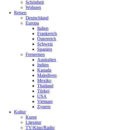
Schönheit
Wohnen
Reisen
Deutschland
Europa
Italien
Frankreich
Österreich
Schweiz
Spanien
Fernreisen
Australien
Indien
Kanada
Malediven
Mexiko
Thailand
Türkei
USA
Vietnam
Zypern
Kultur
Kunst
Literatur
TV/Kino/Radio