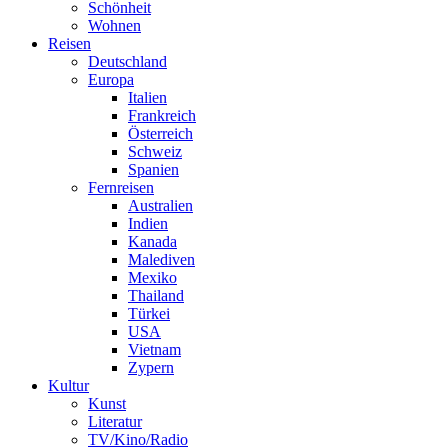
Schönheit
Wohnen
Reisen
Deutschland
Europa
Italien
Frankreich
Österreich
Schweiz
Spanien
Fernreisen
Australien
Indien
Kanada
Malediven
Mexiko
Thailand
Türkei
USA
Vietnam
Zypern
Kultur
Kunst
Literatur
TV/Kino/Radio