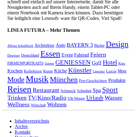
schnell und einfach auf unsere Internetseite, damit Sie alle
Neuigkeiten auch auf Ihrem Handy, einem Tablet-PC oder
einem Notebook mit Kamera lesen können. Dazu benötigen
Sie lediglich eine Lesesoft- ware für QR-Codes. Viel Spaß!
LINEA FUTURA – Mehr Themen
Design
BAYERN 3
Auto
Architektur
Bücher
Alfons Schuhbeck
Essen
Feiern
Fahrrad
Event
Deutschland
Designer
GENIESSEN
Hotel
Golf
FIRMENPORTRAITS
Garten
Kino
Künstler
Kochen
Küche
Meer
Kollektion
Kunst
Luxus
Literatur
Musik
München
Mode
Produkte
Pop-Geschichten
Reisen
Sport
Restaurant
Spa
Schmuck
Schönheit
Urlaub
Trinken
TV/Kino/Radio
Wasser
Ulli Wenger
Wellness
Wohnen
Wirtschaft
Inhaltsverzeichnis
Archiv
Kontakt