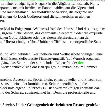
mit einer einzigartigen Eleganz in die Allgäuer Landschaft. Ruhe,
partements, mit herrlichem Panoramablick auf die Alpen, sind
 und lässt aufatmen. Der vorbildliche Service, die elegante und
t einem 45-Loch-Golfresort und die schneesicheren alpinen
ten.
hn Mal in Folge zum „Wellness-Hotel des Jahres“. Und das aus gutem
, urgemütliche Stuben, das charmante „Seepferdl“ oder die exquisite
ichen Golfclubhäuser oder das eigene Bergrestaurant an der
ue Überraschung erfährt. Unübertrefflich ist der morgendliche Start
eit und Wohlbefinden. Gesundheits- und Wellnessbehandlungen, eine
n Einflüssen, zielbewusste Fitnessgymnastik (auf Wunsch sogar mit
nz glänzt das Zentrum der sprudelnden Lebensfreude:
der
 weiter erstreckt sich das 830 qm große Freibad, das im Sommer
etika, Accessoires, Sportartikeln, einem Juwelier und Friseur zum
tens miteinander kombinieren. Schier unendlich sind die
er hoteleigene Reiterhof (12 Island-Pferde) trugen ebenfalls dazu
d der Schweiz ausgezeichnet hat. Denn die professionelle und
Service. In der Geborgenheit des behüteten Resorts genießen