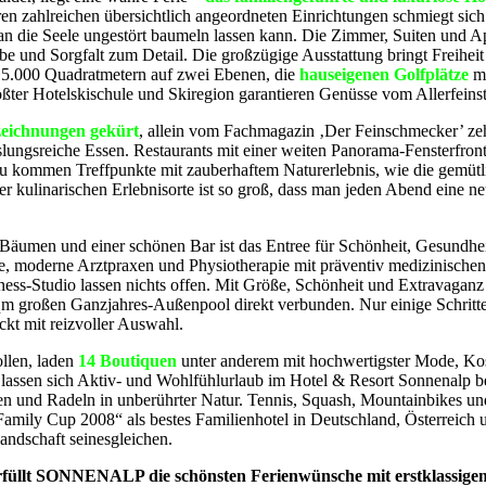
en zahlreichen übersichtlich angeordneten Einrichtungen schmiegt sich 
an die Seele ungestört baumeln lassen kann. Die Zimmer, Suiten und Ap
ebe und Sorgfalt zum Detail. Die großzügige Ausstattung bringt Freiheit
.000 Quadratmetern auf zwei Ebenen, die
hauseigenen Golfplätze
mi
ößter Hotelskischule und Skiregion garantieren Genüsse vom Allerfeins
szeichnungen gekürt
, allein vom Fachmagazin ‚Der Feinschmecker’ ze
lungsreiche Essen. Restaurants mit einer weiten Panorama-Fensterfront
zu kommen Treffpunkte mit zauberhaftem Naturerlebnis, wie die gemütl
r kulinarischen Erlebnisorte ist so groß, dass man jeden Abend eine ne
n Bäumen und einer schönen Bar ist das Entree für Schönheit, Gesundh
ege, moderne Arztpraxen und Physiotherapie mit präventiv medizinische
itness-Studio lassen nichts offen. Mit Größe, Schönheit und Extravaga
m großen Ganzjahres-Außenpool direkt verbunden. Nur einige Schritte
ockt mit reizvoller Auswahl.
llen, laden
14 Boutiquen
unter anderem mit hochwertigster Mode, Kosm
ssen sich Aktiv- und Wohlfühlurlaub im Hotel & Resort Sonnenalp bes
und Radeln in unberührter Natur. Tennis, Squash, Mountainbikes und d
ly Cup 2008“ als bestes Familienhotel in Deutschland, Österreich un
andschaft seinesgleichen.
füllt SONNENALP die schönsten Ferienwünsche mit erstklassigem 