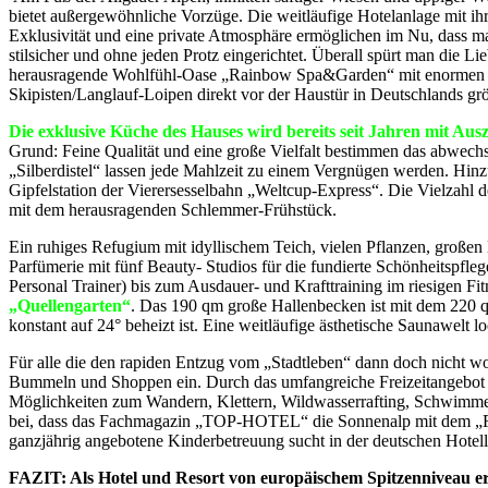
bietet außergewöhnliche Vorzüge. Die weitläufige Hotelanlage mit ihr
Exklusivität und eine private Atmosphäre ermöglichen im Nu, dass m
stilsicher und ohne jeden Protz eingerichtet. Überall spürt man die Li
herausragende Wohlfühl-Oase „Rainbow Spa&Garden“ mit enormen 5
Skipisten/Langlauf-Loipen direkt vor der Haustür in Deutschlands gr
Die exklusive Küche des Hauses wird bereits seit Jahren mit Au
Grund: Feine Qualität und eine große Vielfalt bestimmen das abwechs
„Silberdistel“ lassen jede Mahlzeit zu einem Vergnügen werden. Hin
Gipfelstation der Vierersesselbahn „Weltcup-Express“. Die Vielzahl de
mit dem herausragenden Schlemmer-Frühstück.
Ein ruhiges Refugium mit idyllischem Teich, vielen Pflanzen, große
Parfümerie mit fünf Beauty- Studios für die fundierte Schönheitspfl
Personal Trainer) bis zum Ausdauer- und Krafttraining im riesigen F
„Quellengarten“
. Das 190 qm große Hallenbecken ist mit dem 220 q
konstant auf 24° beheizt ist. Eine weitläufige ästhetische Saunawelt l
Für alle die den rapiden Entzug vom „Stadtleben“ dann doch nicht wo
Bummeln und Shoppen ein. Durch das umfangreiche Freizeitangebot la
Möglichkeiten zum Wandern, Klettern, Wildwasserrafting, Schwimmen 
bei, dass das Fachmagazin „TOP-HOTEL“ die Sonnenalp mit dem „Fami
ganzjährig angebotene Kinderbetreuung sucht in der deutschen Hotell
FAZIT: Als Hotel und Resort von europäischem Spitzenniveau er