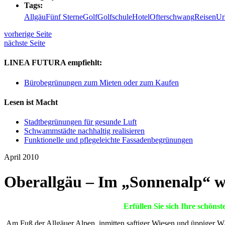
Tags:
Allgäu
Fünf Sterne
Golf
Golfschule
Hotel
Ofterschwang
Reisen
Ur
vorherige Seite
nächste Seite
LINEA FUTURA empfiehlt:
Bürobegrünungen zum Mieten oder zum Kaufen
Lesen ist Macht
Stadtbegrünungen für gesunde Luft
Schwammstädte nachhaltig realisieren
Funktionelle und pflegeleichte Fassadenbegrünungen
April 2010
Oberallgäu – Im „Sonnenalp“ w
Erfüllen Sie sich Ihre schöns
Am Fuß der Allgäuer Alpen, inmitten saftiger Wiesen und üppiger Wäl