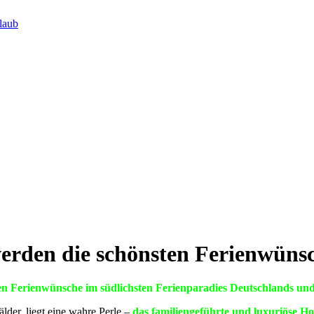
laub
erden die schönsten Ferienwüns
ten Ferienwünsche im südlichsten Ferienparadies Deutschlands und
der, liegt eine wahre Perle –
das familiengeführte und luxuriöse