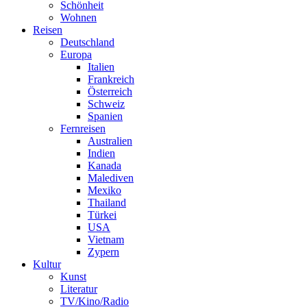
Schönheit
Wohnen
Reisen
Deutschland
Europa
Italien
Frankreich
Österreich
Schweiz
Spanien
Fernreisen
Australien
Indien
Kanada
Malediven
Mexiko
Thailand
Türkei
USA
Vietnam
Zypern
Kultur
Kunst
Literatur
TV/Kino/Radio