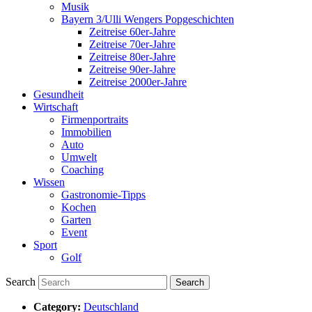
Musik
Bayern 3/Ulli Wengers Popgeschichten
Zeitreise 60er-Jahre
Zeitreise 70er-Jahre
Zeitreise 80er-Jahre
Zeitreise 90er-Jahre
Zeitreise 2000er-Jahre
Gesundheit
Wirtschaft
Firmenportraits
Immobilien
Auto
Umwelt
Coaching
Wissen
Gastronomie-Tipps
Kochen
Garten
Event
Sport
Golf
Search
Category:
Deutschland