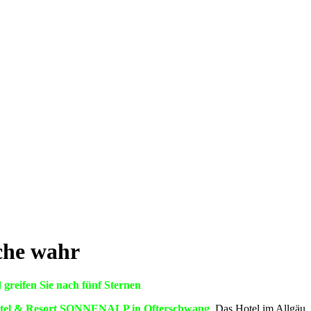
che wahr
 greifen Sie nach fünf Sternen
 Hotel & Resort SONNENALP in Ofterschwang
. Das Hotel im Allgäu