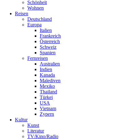
Schönheit
Wohnen
Reisen
Deutschland
Europa
Italien
Frankreich
Österreich
Schweiz
Spanien
Fernreisen
Australien
Indien
Kanada
Malediven
Mexiko
Thailand
Türkei
USA
Vietnam
Zypern
Kultur
Kunst
Literatur
TV/Kino/Radio