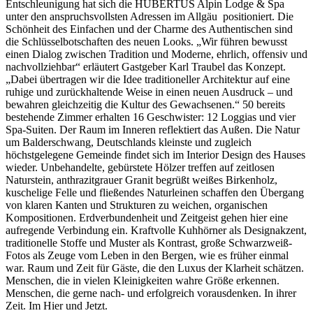
Entschleunigung hat sich die HUBERTUS Alpin Lodge & Spa
unter den anspruchsvollsten Adressen im Allgäu positioniert. Die
Schönheit des Einfachen und der Charme des Authentischen sind
die Schlüsselbotschaften des neuen Looks. „Wir führen bewusst
einen Dialog zwischen Tradition und Moderne, ehrlich, offensiv und
nachvollziehbar“ erläutert Gastgeber Karl Traubel das Konzept.
„Dabei übertragen wir die Idee traditioneller Architektur auf eine
ruhige und zurückhaltende Weise in einen neuen Ausdruck – und
bewahren gleichzeitig die Kultur des Gewachsenen.“ 50 bereits
bestehende Zimmer erhalten 16 Geschwister: 12 Loggias und vier
Spa-Suiten. Der Raum im Inneren reflektiert das Außen. Die Natur
um Balderschwang, Deutschlands kleinste und zugleich
höchstgelegene Gemeinde findet sich im Interior Design des Hauses
wieder. Unbehandelte, gebürstete Hölzer treffen auf zeitlosen
Naturstein, anthrazitgrauer Granit begrüßt weißes Birkenholz,
kuschelige Felle und fließendes Naturleinen schaffen den Übergang
von klaren Kanten und Strukturen zu weichen, organischen
Kompositionen. Erdverbundenheit und Zeitgeist gehen hier eine
aufregende Verbindung ein. Kraftvolle Kuhhörner als Designakzent,
traditionelle Stoffe und Muster als Kontrast, große Schwarzweiß-
Fotos als Zeuge vom Leben in den Bergen, wie es früher einmal
war. Raum und Zeit für Gäste, die den Luxus der Klarheit schätzen.
Menschen, die in vielen Kleinigkeiten wahre Größe erkennen.
Menschen, die gerne nach- und erfolgreich vorausdenken. In ihrer
Zeit. Im Hier und Jetzt.