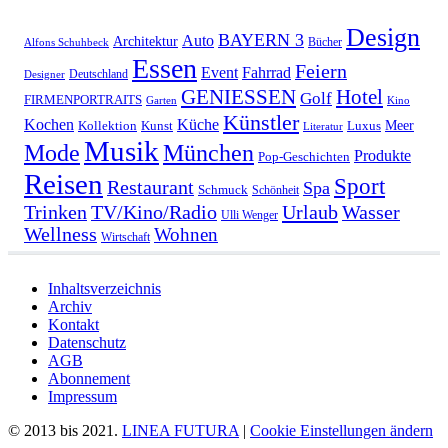
Design
BAYERN 3
Auto
Architektur
Bücher
Alfons Schuhbeck
Essen
Feiern
Fahrrad
Event
Deutschland
Designer
GENIESSEN
Hotel
Golf
FIRMENPORTRAITS
Garten
Kino
Künstler
Kochen
Küche
Meer
Kollektion
Kunst
Luxus
Literatur
Musik
München
Mode
Produkte
Pop-Geschichten
Reisen
Sport
Restaurant
Spa
Schmuck
Schönheit
Urlaub
Trinken
TV/Kino/Radio
Wasser
Ulli Wenger
Wellness
Wohnen
Wirtschaft
Inhaltsverzeichnis
Archiv
Kontakt
Datenschutz
AGB
Abonnement
Impressum
© 2013 bis 2021.
LINEA FUTURA
|
Cookie Einstellungen ändern