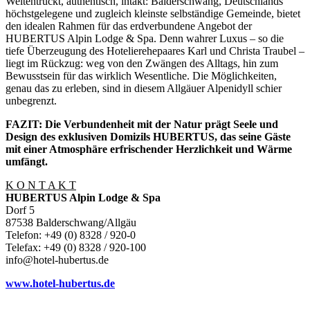
Weltentrückt, authentisch, intakt: Balderschwang, Deutschlands
höchstgelegene und zugleich kleinste selbständige Gemeinde, bietet
den idealen Rahmen für das erdverbundene Angebot der
HUBERTUS Alpin Lodge & Spa. Denn wahrer Luxus – so die
tiefe Überzeugung des Hotelierehepaares Karl und Christa Traubel –
liegt im Rückzug: weg von den Zwängen des Alltags, hin zum
Bewusstsein für das wirklich Wesentliche. Die Möglichkeiten,
genau das zu erleben, sind in diesem Allgäuer Alpenidyll schier
unbegrenzt.
FAZIT: Die Verbundenheit mit der Natur prägt Seele und
Design des exklusiven Domizils HUBERTUS, das seine Gäste
mit einer Atmosphäre erfrischender Herzlichkeit und Wärme
umfängt.
K O N T A K T
HUBERTUS Alpin Lodge & Spa
Dorf 5
87538 Balderschwang/Allgäu
Telefon: +49 (0) 8328 / 920-0
Telefax: +49 (0) 8328 / 920-100
info@hotel-hubertus.de
www.hotel-hubertus.de