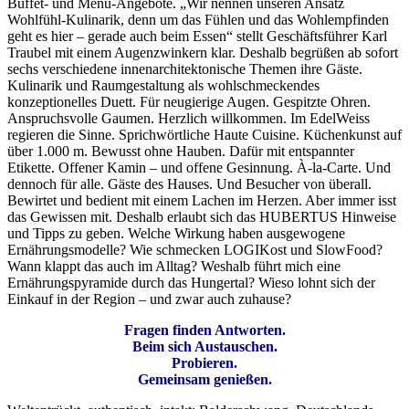
Buffet- und Menü-Angebote. „Wir nennen unseren Ansatz
Wohlfühl-Kulinarik, denn um das Fühlen und das Wohlempfinden
geht es hier – gerade auch beim Essen“ stellt Geschäftsführer Karl
Traubel mit einem Augenzwinkern klar. Deshalb begrüßen ab sofort
sechs verschiedene innenarchitektonische Themen ihre Gäste.
Kulinarik und Raumgestaltung als wohlschmeckendes
konzeptionelles Duett. Für neugierige Augen. Gespitzte Ohren.
Anspruchsvolle Gaumen. Herzlich willkommen. Im EdelWeiss
regieren die Sinne. Sprichwörtliche Haute Cuisine. Küchenkunst auf
über 1.000 m. Bewusst ohne Hauben. Dafür mit entspannter
Etikette. Offener Kamin – und offene Gesinnung. À-la-Carte. Und
dennoch für alle. Gäste des Hauses. Und Besucher von überall.
Bewirtet und bedient mit einem Lachen im Herzen. Aber immer isst
das Gewissen mit. Deshalb erlaubt sich das HUBERTUS Hinweise
und Tipps zu geben. Welche Wirkung haben ausgewogene
Ernährungsmodelle? Wie schmecken LOGIKost und SlowFood?
Wann klappt das auch im Alltag? Weshalb führt mich eine
Ernährungspyramide durch das Hungertal? Wieso lohnt sich der
Einkauf in der Region – und zwar auch zuhause?
Fragen finden Antworten.
Beim sich Austauschen.
Probieren.
Gemeinsam genießen.