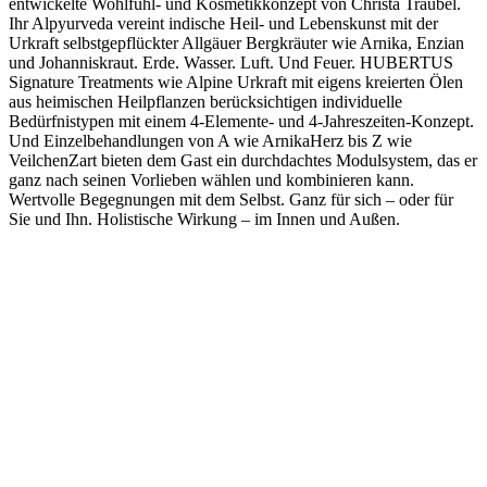
entwickelte Wohlfühl- und Kosmetikkonzept von Christa Traubel.
Ihr Alpyurveda vereint indische Heil- und Lebenskunst mit der
Urkraft selbstgepflückter Allgäuer Bergkräuter wie Arnika, Enzian
und Johanniskraut. Erde. Wasser. Luft. Und Feuer. HUBERTUS
Signature Treatments wie Alpine Urkraft mit eigens kreierten Ölen
aus heimischen Heilpflanzen berücksichtigen individuelle
Bedürfnistypen mit einem 4-Elemente- und 4-Jahreszeiten-Konzept.
Und Einzelbehandlungen von A wie ArnikaHerz bis Z wie
VeilchenZart bieten dem Gast ein durchdachtes Modulsystem, das er
ganz nach seinen Vorlieben wählen und kombinieren kann.
Wertvolle Begegnungen mit dem Selbst. Ganz für sich – oder für
Sie und Ihn. Holistische Wirkung – im Innen und Außen.