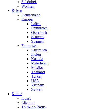
Schönheit
Wohnen
Reisen
Deutschland
Europa
Italien
Frankreich
Österreich
Schweiz
Spanien
Fernreisen
Australien
Indien
Kanada
Malediven
Mexiko
Thailand
Türkei
USA
Vietnam
Zypern
Kultur
Kunst
Literatur
TV/Kino/Radio