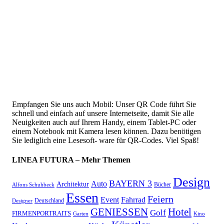
Empfangen Sie uns auch Mobil: Unser QR Code führt Sie
schnell und einfach auf unsere Internetseite, damit Sie alle
Neuigkeiten auch auf Ihrem Handy, einem Tablet-PC oder
einem Notebook mit Kamera lesen können. Dazu benötigen
Sie lediglich eine Lesesoft- ware für QR-Codes. Viel Spaß!
LINEA FUTURA – Mehr Themen
Design
BAYERN 3
Auto
Architektur
Bücher
Alfons Schuhbeck
Essen
Feiern
Fahrrad
Event
Deutschland
Designer
GENIESSEN
Hotel
Golf
FIRMENPORTRAITS
Garten
Kino