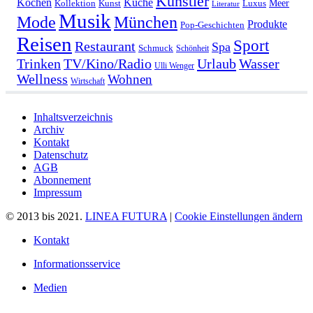
Künstler
Kochen
Küche
Meer
Kollektion
Kunst
Luxus
Literatur
Musik
München
Mode
Produkte
Pop-Geschichten
Reisen
Sport
Restaurant
Spa
Schmuck
Schönheit
Urlaub
Trinken
TV/Kino/Radio
Wasser
Ulli Wenger
Wellness
Wohnen
Wirtschaft
Inhaltsverzeichnis
Archiv
Kontakt
Datenschutz
AGB
Abonnement
Impressum
© 2013 bis 2021.
LINEA FUTURA
|
Cookie Einstellungen ändern
Kontakt
Informationsservice
Medien