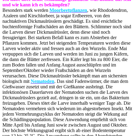
und wie kann ich es bekämpfen?
Besonders stark werden
Moorbeetpflanzen
, wie Rhododendron,
Azaleen und Kirschlorbeer, ja sogar Erdbeeren, von den
nachtaktiven Dickmaulrüsslern geschädigt. Es sind ersichtliche
buchtenförmige Fraßschäden an den Blättern. Schlimmer noch sind
die Larven dieser Dickmaulrüssler, denn diese sind noch
fressgieriger. Bei starkem Befall kann es zum Absterben der
Pflanzen kommen. Jetzt bei steigenden Temperaturen werden diese
Larven wieder aktiv und fressen auch an den Wurzeln. Ende Mai
verpuppen sich die Larven und werden im Juni zu jungen Käfern,
die dann die Blätter zerfressen. Ein Käfer legt bis zu 800 Eier, die
zum Boden fallen und Anfang August ausschlüpfen und im
September/Oktober wieder Fraßschäden an den Wurzeln
verursachen. Diese Dickmaulrüssler bekämpft man am sichersten
biologisch mit
Nematoden
. Das sind Fadenwürmer, die man dem
Gießwasser zusetzt und mit der Gießkanne ausbringt. Die
infektionösen Dauerlarven der Nematoden suchen die Larven des
Dickmaulrüsslers gezielt auf, dringen in sie ein, um das Bakterium
freizugeben. Dieses tötet die Larve innerhalb weniger Tage ab. Die
Nematoden vermehren sich wiederum im abgestorbenen Insekt. Mit
jedem Vermehrungszyklus der Nematoden steigt die Wirkung auf
die Schädlingspopulation. Diese Anwendung empfiehlt sich von
Mitte April bis Anfang Juni sowie zwischen August und Oktober.
Der höchste Wirkungsgrad ergibt sich ab einer Bodentemperatur
von 12 bis 25 °C. Die Anwendung sollte in den Abendstunden