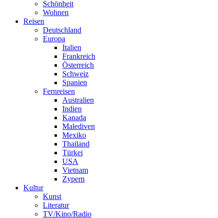
Schönheit
Wohnen
Reisen
Deutschland
Europa
Italien
Frankreich
Österreich
Schweiz
Spanien
Fernreisen
Australien
Indien
Kanada
Malediven
Mexiko
Thailand
Türkei
USA
Vietnam
Zypern
Kultur
Kunst
Literatur
TV/Kino/Radio