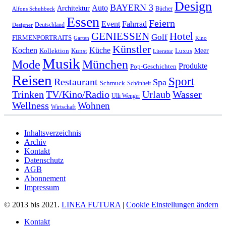
Design
BAYERN 3
Auto
Architektur
Bücher
Alfons Schuhbeck
Essen
Feiern
Fahrrad
Event
Deutschland
Designer
GENIESSEN
Hotel
Golf
FIRMENPORTRAITS
Garten
Kino
Künstler
Kochen
Küche
Meer
Kollektion
Kunst
Luxus
Literatur
Musik
München
Mode
Produkte
Pop-Geschichten
Reisen
Sport
Restaurant
Spa
Schmuck
Schönheit
Urlaub
Trinken
TV/Kino/Radio
Wasser
Ulli Wenger
Wellness
Wohnen
Wirtschaft
Inhaltsverzeichnis
Archiv
Kontakt
Datenschutz
AGB
Abonnement
Impressum
© 2013 bis 2021.
LINEA FUTURA
|
Cookie Einstellungen ändern
Kontakt