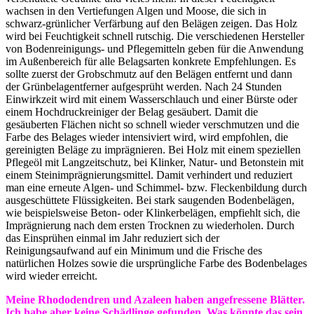
wachsen in den Vertiefungen Algen und Moose, die sich in
schwarz-grünlicher Verfärbung auf den Belägen zeigen. Das Holz
wird bei Feuchtigkeit schnell rutschig. Die verschiedenen Hersteller
von Bodenreinigungs- und Pflegemitteln geben für die Anwendung
im Außenbereich für alle Belagsarten konkrete Empfehlungen. Es
sollte zuerst der Grobschmutz auf den Belägen entfernt und dann
der Grünbelagentferner aufgesprüht werden. Nach 24 Stunden
Einwirkzeit wird mit einem Wasserschlauch und einer Bürste oder
einem Hochdruckreiniger der Belag gesäubert. Damit die
gesäuberten Flächen nicht so schnell wieder verschmutzen und die
Farbe des Belages wieder intensiviert wird, wird empfohlen, die
gereinigten Beläge zu imprägnieren. Bei Holz mit einem speziellen
Pflegeöl mit Langzeitschutz, bei Klinker, Natur- und Betonstein mit
einem Steinimprägnierungsmittel. Damit verhindert und reduziert
man eine erneute Algen- und Schimmel- bzw. Fleckenbildung durch
ausgeschüttete Flüssigkeiten. Bei stark saugenden Bodenbelägen,
wie beispielsweise Beton- oder Klinkerbelägen, empfiehlt sich, die
Imprägnierung nach dem ersten Trocknen zu wiederholen. Durch
das Einsprühen einmal im Jahr reduziert sich der
Reinigungsaufwand auf ein Minimum und die Frische des
natürlichen Holzes sowie die ursprüngliche Farbe des Bodenbelages
wird wieder erreicht.
Meine Rhododendren und Azaleen haben angefressene Blätter.
Ich habe aber keine Schädlinge gefunden. Was könnte das sein