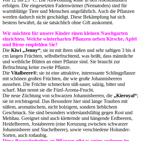
erfolgen. Die eingesetzten Fadenwürmer (Nematoden) sind für
warmblütige Tiere und Menschen ungefährlich. Auch die Pflanzen
werden dadurch nicht geschädigt. Diese Bekämpfung hat sich
bestens bewährt, da sie tatsächlich ohne Gift auskommt.
Wir möchten für unsere Kinder einen kleinen Naschgarten
einrichten. Welche winterharten Pflanzen neben Kirsche, Apfel
und Birne empfehlen Sie?
Die
Kiwi „Jenny“
; sie ist mit ihren süßen und sehr saftigen 3 bis 4
cm langen Früchten, selbstbefruchtend, was heißt, dass männliche
und weibliche Blüten an einer Pflanze sind. Sie braucht zur
Befruchtung keine zweite Pflanze.
Die
Vitalbeere®
; sie ist eine attraktive, interessante Schlingpflanze
mit schönen großen Früchten, die wie große Johannisbeeren
aussehen. Die Früchte schmecken süß-sauer, salzig, bitter und
scharf. Man nennt sie die Fünf-Aroma-Frucht.
Die neue Züchtung von schwarzen Johannisbeeren, die
„Kieroyal“
;
sie ist reichtragend. Das Besondere hier sind lange Trauben mit
süßem, aromatischem, nicht holzigem, sondern lieblichem
Geschmack. Sie sind besonders widerstandsfähig gegen Rost und
Mehltau. Geeignet sind auch kletternde und hängende Erdbeeren,
Heidelbeeren, Jostabeeren (eine Kreuzung zwischen schwarzer
Johannisbeere und Stachelbeere), sowie verschiedene Holunder-
Sorten, auch rotlaubig.
Diese Besonderheiten an Pflanzen gibt es unter anderem im