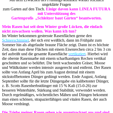
ungeklärte Fragen
zum Garten auf den Tisch.
Einige davon kann LINEA FUTURA
mit Unterstützung des
Gartenprofis „Schleitzer baut Gärten“ beantworten.
Mein Rasen hat seit dem Winter große Lücken, die einfach
nicht zuwachsen wollen. Was kann ich tun?
Im Winter bekommen gestresste Rasenflächen gerne den
Schneeschimmel
, der sich erst weißlich, dann im Frühjahr zum
Sommer hin als abgefaulte braune Fläche zeigt. Dann ist es höchste
Zeit, dass man diese Flächen mit einem Eisenrechen circa 2 bis 3 cm
tief aufreißt und die gesamte Rasenfläche
vertikutiert
. Hierbei wird
die oberste Rasennarbe mit einem scharfkantigen Rechen vertikal
geschnitten und so belüftet. Die breit wachsenden Gräser, Moose
und Wildkräuter werden intensiv ausgerecht und entfernt. Der Rasen
sollte von Anfang April bis zum August dreimal mit einem
stickstoffbetonten Dünger gedüngt werden. Ende August, Anfang
September sollte für die letzte Düngergabe ein kalibetonter Dünger,
z. B. Scotts Rasenherbstdünger mit 15 % Kali (15-0-26) zur
besseren Winterhärte, Stärkung und Stabilität, verwendet werden.
Durch regelmäßiges, wöchentliches Mähen und Düngen bekommt
man einen schönen, strapazierfähigen und vitalen Rasen, der auch
Moose verdrängt.
Die Triebe meiner Rosen sehen wie ausgetrocknet aus und sind