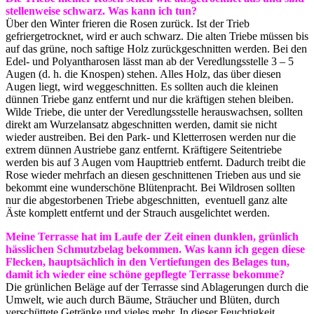
stellenweise schwarz. Was kann ich tun?
Über den Winter frieren die Rosen zurück. Ist der Trieb
gefriergetrocknet, wird er auch schwarz. Die alten Triebe müssen bis
auf das grüne, noch saftige Holz zurückgeschnitten werden. Bei den
Edel- und Polyantharosen lässt man ab der Veredlungsstelle 3 – 5
Augen (d. h. die Knospen) stehen. Alles Holz, das über diesen
Augen liegt, wird weggeschnitten. Es sollten auch die kleinen
dünnen Triebe ganz entfernt und nur die kräftigen stehen bleiben.
Wilde Triebe, die unter der Veredlungsstelle herauswachsen, sollten
direkt am Wurzelansatz abgeschnitten werden, damit sie nicht
wieder austreiben. Bei den Park- und Kletterrosen werden nur die
extrem dünnen Austriebe ganz entfernt. Kräftigere Seitentriebe
werden bis auf 3 Augen vom Haupttrieb entfernt. Dadurch treibt die
Rose wieder mehrfach an diesen geschnittenen Trieben aus und sie
bekommt eine wunderschöne Blütenpracht. Bei Wildrosen sollten
nur die abgestorbenen Triebe abgeschnitten, eventuell ganz alte
Äste komplett entfernt und der Strauch ausgelichtet werden.
Meine Terrasse hat im Laufe der Zeit einen dunklen, grünlich
hässlichen Schmutzbelag bekommen. Was kann ich gegen diese
Flecken, hauptsächlich in den Vertiefungen des Belages tun,
damit ich wieder eine schöne gepflegte Terrasse bekomme?
Die grünlichen Beläge auf der Terrasse sind Ablagerungen durch die
Umwelt, wie auch durch Bäume, Sträucher und Blüten, durch
verschüttete Getränke und vieles mehr. In dieser Feuchtigkeit