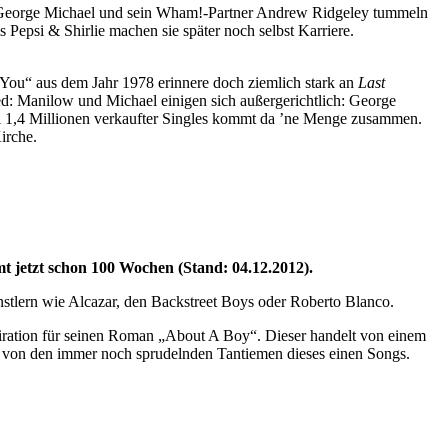
. George Michael und sein Wham!-Partner Andrew Ridgeley tummeln
Pepsi & Shirlie machen sie später noch selbst Karriere.
You“ aus dem Jahr 1978 erinnere doch ziemlich stark an
Last
ed: Manilow und Michael einigen sich außergerichtlich: George
 1,4 Millionen verkaufter Singles kommt da ’ne Menge zusammen.
irche.
t jetzt schon 100 Wochen (Stand: 04.12.2012).
ünstlern wie Alcazar, den Backstreet Boys oder Roberto Blanco.
piration für seinen Roman „About A Boy“. Dieser handelt von einem
em von den immer noch sprudelnden Tantiemen dieses einen Songs.