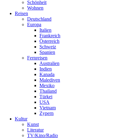
Schönheit
Wohnen
Reisen
Deutschland
Europa
Italien
Frankreich
Österreich
Schweiz
Spanien
Fernreisen
Australien
Indien
Kanada
Malediven
Mexiko
Thailand
Türkei
USA
Vietnam
Zypern
Kultur
Kunst
Literatur
TV/Kino/Radio