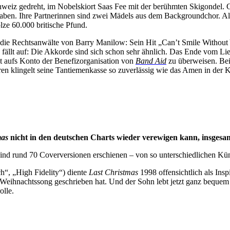
hweiz gedreht, im Nobelskiort Saas Fee mit der berühmten Skigondel
aben. Ihre Partnerinnen sind zwei Mädels aus dem Backgroundchor. Als 
lze 60.000 britische Pfund.
 die Rechtsanwälte von Barry Manilow: Sein Hit „Can’t Smile Without 
 fällt auf: Die Akkorde sind sich schon sehr ähnlich. Das Ende vom Li
ekt aufs Konto der Benefizorganisation von
Band Aid
zu überweisen. Bei
n klingelt seine Tantiemenkasse so zuverlässig wie das Amen in der K
mas
nicht in den deutschen Charts wieder verewigen kann, insgesam
te sind rund 70 Coverversionen erschienen – von so unterschiedlichen K
h“, „High Fidelity“) diente
Last Christmas
1998 offensichtlich als Ins
en Weihnachtssong geschrieben hat. Und der Sohn lebt jetzt ganz bequ
olle.