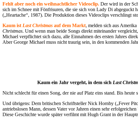
Fehlt aber noch ein weihnachtlicher Videoclip.
Der wird in der Sc
sich im Schnee mit Fönfrisuren, die sie sich von Lady Di abgeguckt h
(„Heartache“, 1987). Die Produktion dieses Videoclips verschlingt sto
Kaum ist
Last Christmas
auf dem Markt
, melden sich aus Amerika
Christmas
. Und wenn man beide Songs direkt miteinander vergleicht,
Michael verpflichtet sich dazu, alle Einnahmen des ersten Jahres dir
Aber George Michael muss nicht traurig sein, in den kommenden Jahre
Kaum ein Jahr vergeht, in dem sich
Last Christ
Nicht schlecht für einen Song, der nie auf Platz eins stand. Bis heu
Und übrigens: Dem britischen Schriftsteller Nick Hornby („Fever Pitc
antriebslosen Mann, dessen Vater vor Jahren einen sehr erfolgreich
Diese Geschichte wurde später verfilmt mit Hugh Grant in der Hauptr