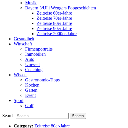
Musik
Bayern 3/Ulli Wengers Popgeschichten
Zeitreise 60er-Jahre
Zeitreise 70er-Jahre
Zeitreise 80er-Jahre
Zeitreise 90er-Jahre
Zeitreise 2000er-Jahre
Gesundheit
Wirtschaft
Firmenportraits
Immobilien
Auto
Umwelt
Coaching
Wissen
Gastronomie-Tipps
Kochen
Garten
Event
Sport
Golf
Search
Category:
Zeitreise 80er-Jahre