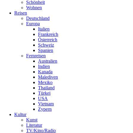
Schönheit
Wohnen
Reisen
Deutschland
Europa
Italien
Frankreich
Österreich
Schweiz
Spanien
Fernreisen
Australien
Indien
Kanada
Malediven
Mexiko
Thailand
Türkei
USA
Vietnam
Zypern
Kultur
Kunst
Literatur
TV/Kino/Radio