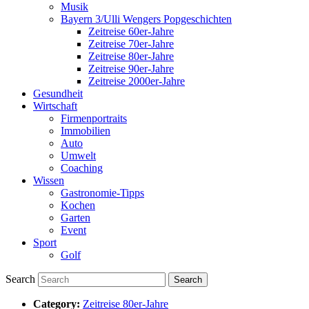
Musik
Bayern 3/Ulli Wengers Popgeschichten
Zeitreise 60er-Jahre
Zeitreise 70er-Jahre
Zeitreise 80er-Jahre
Zeitreise 90er-Jahre
Zeitreise 2000er-Jahre
Gesundheit
Wirtschaft
Firmenportraits
Immobilien
Auto
Umwelt
Coaching
Wissen
Gastronomie-Tipps
Kochen
Garten
Event
Sport
Golf
Search
Category:
Zeitreise 80er-Jahre