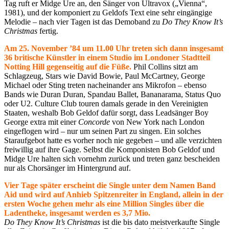
Tag ruft er Midge Ure an, den Sänger von Ultravox („Vienna“,
1981), und der komponiert zu Geldofs Text eine sehr eingängige
Melodie – nach vier Tagen ist das Demoband zu
Do They Know It’s
Christmas
fertig.
Am 25. November ’84 um 11.00 Uhr treten sich dann insgesamt
36 britische Künstler in einem Studio im Londoner Stadtteil
Notting Hill gegenseitig auf die Füße.
Phil Collins sitzt am
Schlagzeug, Stars wie David Bowie, Paul McCartney, George
Michael oder Sting treten nacheinander ans Mikrofon – ebenso
Bands wie Duran Duran, Spandau Ballet, Bananarama, Status Quo
oder U2. Culture Club touren damals gerade in den Vereinigten
Staaten, weshalb Bob Geldof dafür sorgt, dass Leadsänger Boy
George extra mit einer
Concorde
von New York nach London
eingeflogen wird – nur um seinen Part zu singen. Ein solches
Staraufgebot hatte es vorher noch nie gegeben – und alle verzichten
freiwillig auf ihre Gage. Selbst die Komponisten Bob Geldof und
Midge Ure halten sich vornehm zurück und treten ganz bescheiden
nur als Chorsänger im Hintergrund auf.
Vier Tage später erscheint die Single unter dem Namen Band
Aid und wird auf Anhieb Spitzenreiter in England, allein in der
ersten Woche gehen mehr als eine Million Singles über die
Ladentheke, insgesamt werden es 3,7 Mio.
Do They Know It’s Christmas
ist die bis dato meistverkaufte Single