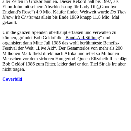
aller Zeiten in Großbritannien. Dieser Rekord hält bis 1997, als
Elton John mit seinem Abschiedssong für Lady Di („Goodbye
England’s Rose“) 4,9 Mio. Käufer findet. Weltweit wurde
Do They
Know It’s Christmas
allein bis Ende 1989 knapp 11,8 Mio. Mal
gekauft.
Um die ganzen Spenden überhaupt erfassen und verwalten zu
können, gründet Bob Geldof die „
Band-Aid-Stiftung
“ und
organisiert dann Mitte Juli 1985 das wohl berühmteste Benefiz-
Festival der Welt: „Live Aid“. Der Gesamterlös von mehr als 200
Millionen Mark fließt direkt nach Afrika und rettet so Millionen
Menschen vor dem sicheren Hungertod. Queen Elizabeth II. schlägt
Bob Geldof 1986 zum Ritter, leider darf er den Titel Sir als Ire aber
nicht tragen.
Coverbild