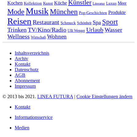
Künstler
Kochen
Küche
Meer
Kollektion
Kunst
Luxus
Literatur
Musik
München
Mode
Produkte
Pop-Geschichten
Reisen
Sport
Restaurant
Spa
Schmuck
Schönheit
Urlaub
Trinken
TV/Kino/Radio
Wasser
Ulli Wenger
Wellness
Wohnen
Wirtschaft
Inhaltsverzeichnis
Archiv
Kontakt
Datenschutz
AGB
Abonnement
Impressum
© 2013 bis 2021.
LINEA FUTURA
|
Cookie Einstellungen ändern
Kontakt
Informationsservice
Medien