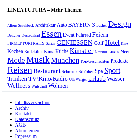
LINEA FUTURA – Mehr Themen
Design
BAYERN 3
Auto
Architektur
Bücher
Alfons Schuhbeck
Essen
Feiern
Fahrrad
Event
Deutschland
Designer
GENIESSEN
Hotel
Golf
FIRMENPORTRAITS
Garten
Kino
Künstler
Kochen
Küche
Meer
Kollektion
Kunst
Luxus
Literatur
Musik
München
Mode
Produkte
Pop-Geschichten
Reisen
Sport
Restaurant
Spa
Schmuck
Schönheit
Urlaub
Trinken
TV/Kino/Radio
Wasser
Ulli Wenger
Wellness
Wohnen
Wirtschaft
Inhaltsverzeichnis
Archiv
Kontakt
Datenschutz
AGB
Abonnement
Impressum