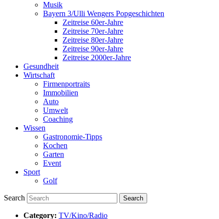
Musik
Bayern 3/Ulli Wengers Popgeschichten
Zeitreise 60er-Jahre
Zeitreise 70er-Jahre
Zeitreise 80er-Jahre
Zeitreise 90er-Jahre
Zeitreise 2000er-Jahre
Gesundheit
Wirtschaft
Firmenportraits
Immobilien
Auto
Umwelt
Coaching
Wissen
Gastronomie-Tipps
Kochen
Garten
Event
Sport
Golf
Search
Category:
TV/Kino/Radio