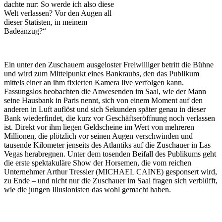
dachte nur: So werde ich also diese
Welt verlassen? Vor den Augen all
dieser Statisten, in meinem
Badeanzug?“
Ein unter den Zuschauern ausgeloster Freiwilliger betritt die Bühne
und wird zum Mittelpunkt eines Bankraubs, den das Publikum
mittels einer an ihm fixierten Kamera live verfolgen kann.
Fassungslos beobachten die Anwesenden im Saal, wie der Mann
seine Hausbank in Paris nennt, sich von einem Moment auf den
anderen in Luft auflöst und sich Sekunden später genau in dieser
Bank wiederfindet, die kurz vor Geschäftseröffnung noch verlassen
ist. Direkt vor ihm liegen Geldscheine im Wert von mehreren
Millionen, die plötzlich vor seinen Augen verschwinden und
tausende Kilometer jenseits des Atlantiks auf die Zuschauer in Las
Vegas herabregnen. Unter dem tosenden Beifall des Publikums geht
die erste spektakuläre Show der Horsemen, die vom reichen
Unternehmer Arthur Tressler (MICHAEL CAINE) gesponsert wird,
zu Ende – und nicht nur die Zuschauer im Saal fragen sich verblüfft,
wie die jungen Illusionisten das wohl gemacht haben.