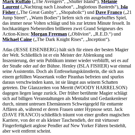
Mark Ruffalo
(„The Avengers“, „Shutter Island“),
Mélanie
Laurent
(„Nachtzug nach Lissabon“, „Inglorious Basterds“),
Isla
Fisher
(„The Great Gatsby“, „Shopaholic“) und
Dave Franco
(„21
Jump Street“, „Warm Bodies“) liefern sich ein ausgebufftes Spiel,
das immer neue Volten schlägt und bis zur letzten Minute fesselt. In
hochkarätigen Nebenrollen brillieren zwei Grand Seigneurs des
Action-Kinos:
Morgan Freeman
(„Oblivion“, „R.E.D.“) und
Michael Caine
(„The Dark Knight Rises“, „Inception“).
Atlas (JESSE EISENBERG) hält sich für einen der besten Magier
der Welt. Schließlich ist er ein Meister der Ablenkung und
Inszenierung, der sein Publikum immer wieder verblüfft, sei es auf
der Straße oder auf der Bühne. Henley (ISLA FISHER) war einmal
seine Assistentin. Doch als Entfesselungskünstlerin, die sich aus
einem gefüllten Wassertank voller Piranhas befreien und spurlos
daraus verschwinden kann, ist sie längst aus seinem Schatten
getreten. Die Glanzzeiten von Merritt (WOODY HARRELSON)
dagegen liegen lange zurück. Der früher berühmte Magier schlägt
sich auf billigen Veranstaltungen als Mentalist und Gedankenleser
durch, nimmt untreuen Ehemännern Schweigegeld für enttarnte
Affären ab, während er deren Frauen unter Hypnose setzt. Jack
(DAVE FRANCO) schließlich träumt von einer großen magischen
Karriere, von der er als kleiner Taschendieb, der mit virtuoser
Fingerfertigkeit arglose Pendler auf New Yorker Fähren bestiehlt,
aber weit entfernt scheint.