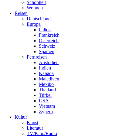
Schönheit
Wohnen
Reisen
Deutschland
Europa
Italien
Frankreich
Österreich
Schweiz
Spanien
Fernreisen
Australien
Indien
Kanada
Malediven
Mexiko
Thailand
Türkei
USA
Vietnam
Zypern
Kultur
Kunst
Literatur
TV/Kino/Radio