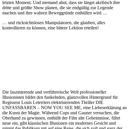
letzten Moment. Und niemand ahnt, dass sie längst akribisch ihre
dritte und größte Show planen, die sie endgültig zur Legende
machen und ihre wahren Beweggründe enthüllen wird …
… und rücksichtslosen Manipulatoren, die glauben, alles
kontrollieren zu können, eine bittere Lektion erteilen!
Die faszinierende und verführerische Welt professioneller
Illusionisten bildet den funkelnden, glanzvollen Hintergrund für
Regisseur Louis Leterriers elektrisierenden Thriller DIE
UNFASSBAREN – NOW YOU SEE ME, eine Liebeserklärung an
die Kunst der Magie. Während Cops und Gauner versuchen, die
Oberhand zu gewinnen, enthüllt der Film alte Geheimnisse, führt
neue ein, gibt klassischen Illusionen ein modernes Gesicht und
nimmt das Publikum mit auf eine Reise, die sich voll und ganz der