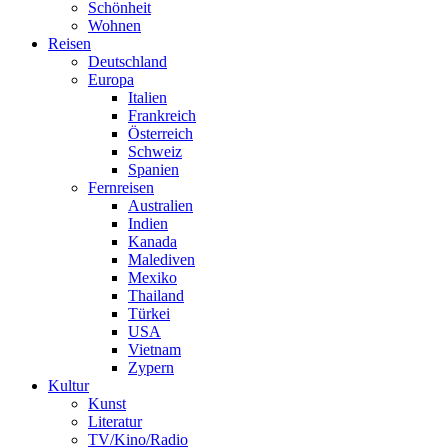
Schönheit
Wohnen
Reisen
Deutschland
Europa
Italien
Frankreich
Österreich
Schweiz
Spanien
Fernreisen
Australien
Indien
Kanada
Malediven
Mexiko
Thailand
Türkei
USA
Vietnam
Zypern
Kultur
Kunst
Literatur
TV/Kino/Radio