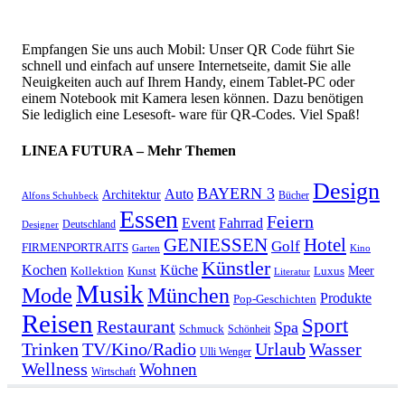
Empfangen Sie uns auch Mobil: Unser QR Code führt Sie
schnell und einfach auf unsere Internetseite, damit Sie alle
Neuigkeiten auch auf Ihrem Handy, einem Tablet-PC oder
einem Notebook mit Kamera lesen können. Dazu benötigen
Sie lediglich eine Lesesoft- ware für QR-Codes. Viel Spaß!
LINEA FUTURA – Mehr Themen
Design
BAYERN 3
Auto
Architektur
Bücher
Alfons Schuhbeck
Essen
Feiern
Fahrrad
Event
Deutschland
Designer
GENIESSEN
Hotel
Golf
FIRMENPORTRAITS
Garten
Kino
Künstler
Kochen
Küche
Meer
Kollektion
Kunst
Luxus
Literatur
Musik
München
Mode
Produkte
Pop-Geschichten
Reisen
Sport
Restaurant
Spa
Schmuck
Schönheit
Urlaub
Trinken
TV/Kino/Radio
Wasser
Ulli Wenger
Wellness
Wohnen
Wirtschaft