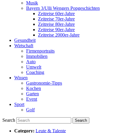
Musik
Bayern 3/Ulli Wengers Popgeschichten
Zeitreise 60er-Jahre
Zeitreise 70er-Jahre
Zeitreise 80er-Jahre
Zeitreise 90er-Jahre
Zeitreise 2000er-Jahre
Gesundheit
Wirtschaft
Firmenportraits
Immobilien
Auto
Umwelt
Coaching
Wissen
Gastronomie-Tipps
Kochen
Garten
Event
Sport
Golf
Search
Category:
Leute & Talente