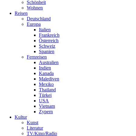
Schönheit
Wohnen
Reisen
Deutschland
Europa
Italien
Frankreich
Österreich
Schweiz
Spanien
Fernreisen
Australien
Indien
Kanada
Malediven
Mexiko
Thailand
Türkei
USA
Vietnam
Zypern
Kultur
Kunst
Literatur
TV/Kino/Radio