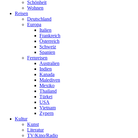
Schönheit
Wohnen
Reisen
Deutschland
Europa
Italien
Frankreich
Österreich
Schweiz
Spanien
Fernreisen
Australien
Indien
Kanada
Malediven
Mexiko
Thailand
Türkei
USA
Vietnam
Zypern
Kultur
Kunst
Literatur
TV/Kino/Radio