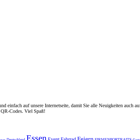
nd einfach auf unsere Internetseite, damit Sie alle Neuigkeiten auch
ür QR-Codes. Viel Spaß!
Essen
Feiern
Fahrrad
Event
FIRMENPORTRAITS
Deutschland
gner
Gart