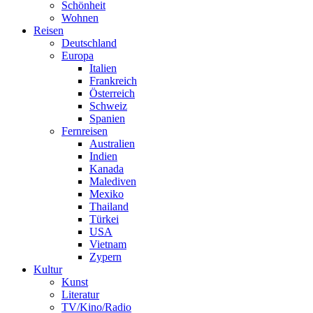
Schönheit
Wohnen
Reisen
Deutschland
Europa
Italien
Frankreich
Österreich
Schweiz
Spanien
Fernreisen
Australien
Indien
Kanada
Malediven
Mexiko
Thailand
Türkei
USA
Vietnam
Zypern
Kultur
Kunst
Literatur
TV/Kino/Radio