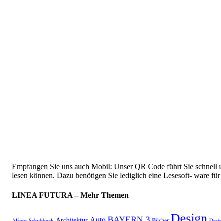
Empfangen Sie uns auch Mobil: Unser QR Code führt Sie schnell u
lesen können. Dazu benötigen Sie lediglich eine Lesesoft- ware f
LINEA FUTURA – Mehr Themen
Design
BAYERN 3
Auto
Architektur
Bücher
Alfons Schuhbeck
Desi