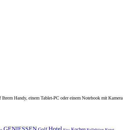
 auf Ihrem Handy, einem Tablet-PC oder einem Notebook mit Kamera
GENIESSEN
Hotel
Golf
Kochen
Kollektion
Kunst
en
Kino