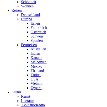
Schönheit
Wohnen
Reisen
Deutschland
Europa
Italien
Frankreich
Österreich
Schweiz
Spanien
Fernreisen
Australien
Indien
Kanada
Malediven
Mexiko
Thailand
Türkei
USA
Vietnam
Zypern
Kultur
Kunst
Literatur
TV/Kino/Radio