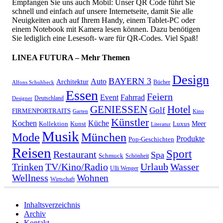
Empfangen Sie uns auch Mobil: Unser QR Code führt Sie
schnell und einfach auf unsere Internetseite, damit Sie alle
Neuigkeiten auch auf Ihrem Handy, einem Tablet-PC oder
einem Notebook mit Kamera lesen können. Dazu benötigen
Sie lediglich eine Lesesoft- ware für QR-Codes. Viel Spaß!
LINEA FUTURA – Mehr Themen
Design
BAYERN 3
Auto
Architektur
Bücher
Alfons Schuhbeck
Essen
Feiern
Fahrrad
Event
Deutschland
Designer
GENIESSEN
Hotel
Golf
FIRMENPORTRAITS
Garten
Kino
Künstler
Kochen
Küche
Meer
Kollektion
Kunst
Luxus
Literatur
Musik
München
Mode
Produkte
Pop-Geschichten
Reisen
Sport
Restaurant
Spa
Schmuck
Schönheit
Urlaub
Trinken
TV/Kino/Radio
Wasser
Ulli Wenger
Wellness
Wohnen
Wirtschaft
Inhaltsverzeichnis
Archiv
Kontakt