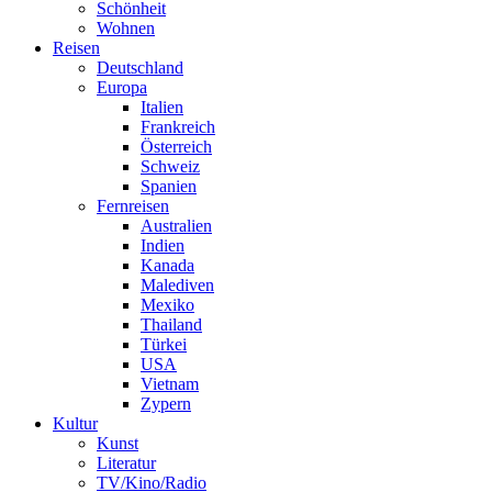
Schönheit
Wohnen
Reisen
Deutschland
Europa
Italien
Frankreich
Österreich
Schweiz
Spanien
Fernreisen
Australien
Indien
Kanada
Malediven
Mexiko
Thailand
Türkei
USA
Vietnam
Zypern
Kultur
Kunst
Literatur
TV/Kino/Radio