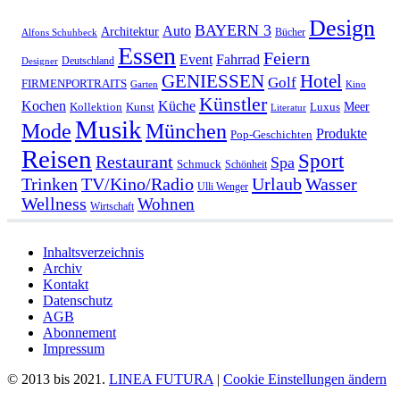
Design
BAYERN 3
Auto
Architektur
Bücher
Alfons Schuhbeck
Essen
Feiern
Fahrrad
Event
Deutschland
Designer
GENIESSEN
Hotel
Golf
FIRMENPORTRAITS
Garten
Kino
Künstler
Kochen
Küche
Meer
Kollektion
Kunst
Luxus
Literatur
Musik
München
Mode
Produkte
Pop-Geschichten
Reisen
Sport
Restaurant
Spa
Schmuck
Schönheit
Urlaub
Trinken
TV/Kino/Radio
Wasser
Ulli Wenger
Wellness
Wohnen
Wirtschaft
Inhaltsverzeichnis
Archiv
Kontakt
Datenschutz
AGB
Abonnement
Impressum
© 2013 bis 2021.
LINEA FUTURA
|
Cookie Einstellungen ändern