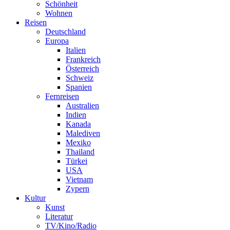
Schönheit
Wohnen
Reisen
Deutschland
Europa
Italien
Frankreich
Österreich
Schweiz
Spanien
Fernreisen
Australien
Indien
Kanada
Malediven
Mexiko
Thailand
Türkei
USA
Vietnam
Zypern
Kultur
Kunst
Literatur
TV/Kino/Radio