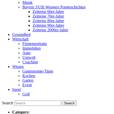
Musik
Bayern 3/Ulli Wengers Popgeschichten
Zeitreise 60er-Jahre
Zeitreise 70er-Jahre
Zeitreise 80er-Jahre
Zeitreise 90er-Jahre
Zeitreise 2000er-Jahre
Gesundheit
Wirtschaft
Firmenportraits
Immobilien
Auto
Umwelt
Coaching
Wissen
Gastronomie-Tipps
Kochen
Garten
Event
Sport
Golf
Search
Category: