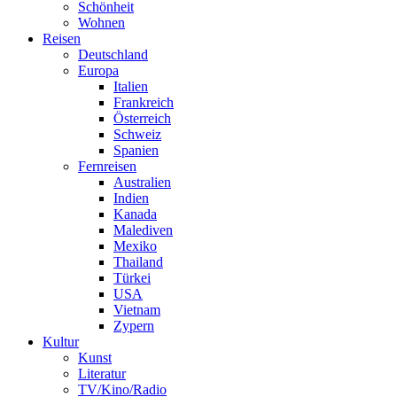
Schönheit
Wohnen
Reisen
Deutschland
Europa
Italien
Frankreich
Österreich
Schweiz
Spanien
Fernreisen
Australien
Indien
Kanada
Malediven
Mexiko
Thailand
Türkei
USA
Vietnam
Zypern
Kultur
Kunst
Literatur
TV/Kino/Radio