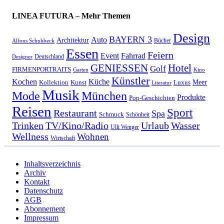
LINEA FUTURA – Mehr Themen
Design
BAYERN 3
Auto
Architektur
Bücher
Alfons Schuhbeck
Essen
Feiern
Fahrrad
Event
Deutschland
Designer
GENIESSEN
Hotel
Golf
FIRMENPORTRAITS
Garten
Kino
Künstler
Kochen
Küche
Meer
Kollektion
Kunst
Luxus
Literatur
Musik
München
Mode
Produkte
Pop-Geschichten
Reisen
Sport
Restaurant
Spa
Schmuck
Schönheit
Urlaub
Trinken
TV/Kino/Radio
Wasser
Ulli Wenger
Wellness
Wohnen
Wirtschaft
Inhaltsverzeichnis
Archiv
Kontakt
Datenschutz
AGB
Abonnement
Impressum