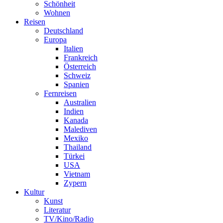
Schönheit
Wohnen
Reisen
Deutschland
Europa
Italien
Frankreich
Österreich
Schweiz
Spanien
Fernreisen
Australien
Indien
Kanada
Malediven
Mexiko
Thailand
Türkei
USA
Vietnam
Zypern
Kultur
Kunst
Literatur
TV/Kino/Radio