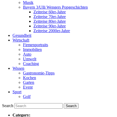
Musik
Bayern 3/Ulli Wengers Popgeschichten
Zeitreise 60er-Jahre
Zeitreise 70er-Jahre
Zeitreise 80er-Jahre
Zeitreise 90er-Jahre
Zeitreise 2000er-Jahre
Gesundheit
Wirtschaft
Firmenportraits
Immobilien
Auto
Umwelt
Coaching
Wissen
Gastronomie-Tipps
Kochen
Garten
Event
Sport
Golf
Search
Category: