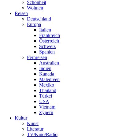
Schönheit
Wohnen
Reisen
Deutschland
Europa
Italien
Frankreich
Österreich
Schweiz
Spanien
Fernreisen
Australien
Indien
Kanada
Malediven
Mexiko
Thailand
Türkei
USA
Vietnam
Zypern
Kultur
Kunst
Literatur
TV/Kino/Radio