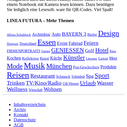
einem Notebook mit Kamera lesen können. Dazu benötigen
Sie lediglich eine Lesesoft- ware für QR-Codes. Viel Spaß!
LINEA FUTURA – Mehr Themen
Design
BAYERN 3
Auto
Architektur
Bücher
Alfons Schuhbeck
Essen
Feiern
Fahrrad
Event
Deutschland
Designer
GENIESSEN
Hotel
Golf
FIRMENPORTRAITS
Garten
Kino
Künstler
Kochen
Küche
Meer
Kollektion
Kunst
Luxus
Literatur
Musik
München
Mode
Produkte
Pop-Geschichten
Reisen
Sport
Restaurant
Spa
Schmuck
Schönheit
Urlaub
Trinken
TV/Kino/Radio
Wasser
Ulli Wenger
Wellness
Wohnen
Wirtschaft
Inhaltsverzeichnis
Archiv
Kontakt
Datenschutz
AGB