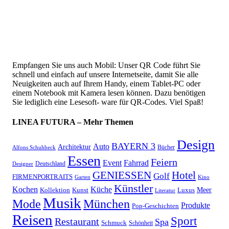
Empfangen Sie uns auch Mobil: Unser QR Code führt Sie
schnell und einfach auf unsere Internetseite, damit Sie alle
Neuigkeiten auch auf Ihrem Handy, einem Tablet-PC oder
einem Notebook mit Kamera lesen können. Dazu benötigen
Sie lediglich eine Lesesoft- ware für QR-Codes. Viel Spaß!
LINEA FUTURA – Mehr Themen
Design
BAYERN 3
Auto
Architektur
Bücher
Alfons Schuhbeck
Essen
Feiern
Fahrrad
Event
Deutschland
Designer
GENIESSEN
Hotel
Golf
FIRMENPORTRAITS
Garten
Kino
Künstler
Kochen
Küche
Meer
Kollektion
Kunst
Luxus
Literatur
Musik
München
Mode
Produkte
Pop-Geschichten
Reisen
Sport
Restaurant
Spa
Schmuck
Schönheit