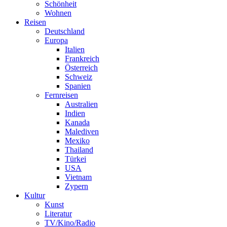
Schönheit
Wohnen
Reisen
Deutschland
Europa
Italien
Frankreich
Österreich
Schweiz
Spanien
Fernreisen
Australien
Indien
Kanada
Malediven
Mexiko
Thailand
Türkei
USA
Vietnam
Zypern
Kultur
Kunst
Literatur
TV/Kino/Radio