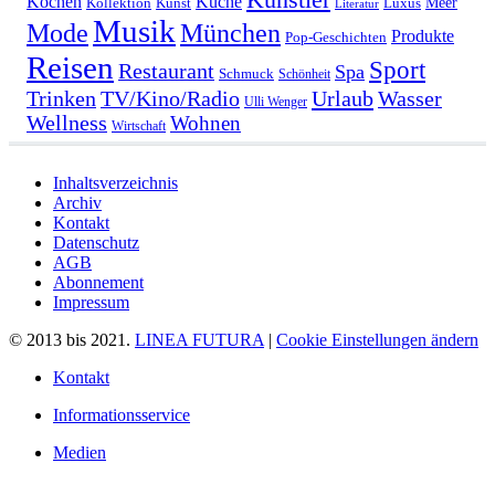
Kochen
Küche
Meer
Kollektion
Kunst
Luxus
Literatur
Musik
München
Mode
Produkte
Pop-Geschichten
Reisen
Sport
Restaurant
Spa
Schmuck
Schönheit
Urlaub
Trinken
TV/Kino/Radio
Wasser
Ulli Wenger
Wellness
Wohnen
Wirtschaft
Inhaltsverzeichnis
Archiv
Kontakt
Datenschutz
AGB
Abonnement
Impressum
© 2013 bis 2021.
LINEA FUTURA
|
Cookie Einstellungen ändern
Kontakt
Informationsservice
Medien