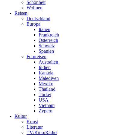
Schönheit
Wohnen
Reisen
Deutschland
Europa
Italien
Frankreich
Österreich
Schweiz
Spanien
Fernreisen
Australien
Indien
Kanada
Malediven
Mexiko
Thailand
Türkei
USA
Vietnam
Zypern
Kultur
Kunst
Literatur
TV/Kino/Radio