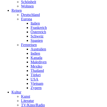
Schönheit
Wohnen
Reisen
Deutschland
Europa
Italien
Frankreich
Österreich
Schweiz
Spanien
Fernreisen
Australien
Indien
Kanada
Malediven
Mexiko
Thailand
Türkei
USA
Vietnam
Zypern
Kultur
Kunst
Literatur
TV/Kino/Radio