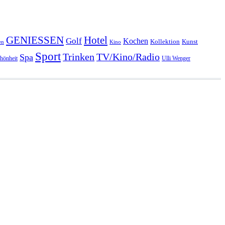
GENIESSEN
Hotel
Golf
Kochen
Kollektion
Kunst
en
Kino
Sport
Trinken
TV/Kino/Radio
Spa
hönheit
Ulli Wenger