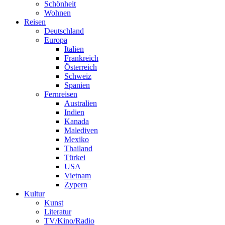
Schönheit
Wohnen
Reisen
Deutschland
Europa
Italien
Frankreich
Österreich
Schweiz
Spanien
Fernreisen
Australien
Indien
Kanada
Malediven
Mexiko
Thailand
Türkei
USA
Vietnam
Zypern
Kultur
Kunst
Literatur
TV/Kino/Radio