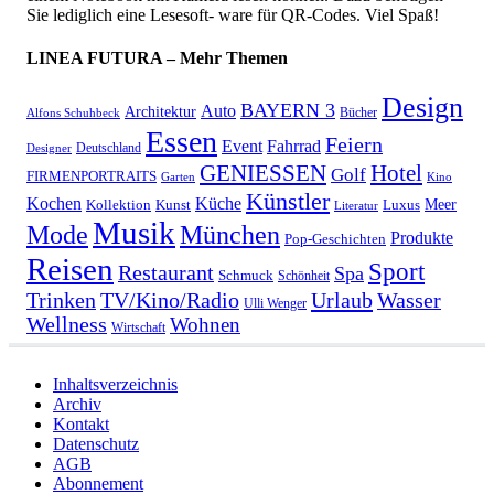
Sie lediglich eine Lesesoft- ware für QR-Codes. Viel Spaß!
LINEA FUTURA – Mehr Themen
Design
BAYERN 3
Auto
Architektur
Bücher
Alfons Schuhbeck
Essen
Feiern
Fahrrad
Event
Deutschland
Designer
GENIESSEN
Hotel
Golf
FIRMENPORTRAITS
Garten
Kino
Künstler
Kochen
Küche
Meer
Kollektion
Kunst
Luxus
Literatur
Musik
München
Mode
Produkte
Pop-Geschichten
Reisen
Sport
Restaurant
Spa
Schmuck
Schönheit
Urlaub
Trinken
TV/Kino/Radio
Wasser
Ulli Wenger
Wellness
Wohnen
Wirtschaft
Inhaltsverzeichnis
Archiv
Kontakt
Datenschutz
AGB
Abonnement