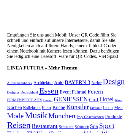
Empfangen Sie uns auch Mobil: Unser QR Code führt Sie
schnell und einfach auf unsere Internetseite, damit Sie alle
Neuigkeiten auch auf Ihrem Handy, einem Tablet-PC oder
einem Notebook mit Kamera lesen können. Dazu benötigen
Sie lediglich eine Lesesoft- ware für QR-Codes. Viel Spaß!
LINEA FUTURA – Mehr Themen
Design
BAYERN 3
Auto
Architektur
Bücher
Alfons Schuhbeck
Essen
Feiern
Fahrrad
Event
Deutschland
Designer
GENIESSEN
Hotel
Golf
FIRMENPORTRAITS
Garten
Kino
Künstler
Kochen
Küche
Meer
Kollektion
Kunst
Luxus
Literatur
Musik
München
Mode
Produkte
Pop-Geschichten
Reisen
Sport
Restaurant
Spa
Schmuck
Schönheit