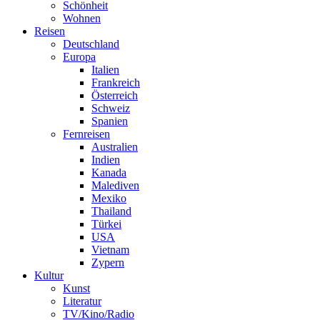
Schönheit
Wohnen
Reisen
Deutschland
Europa
Italien
Frankreich
Österreich
Schweiz
Spanien
Fernreisen
Australien
Indien
Kanada
Malediven
Mexiko
Thailand
Türkei
USA
Vietnam
Zypern
Kultur
Kunst
Literatur
TV/Kino/Radio