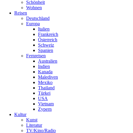
Schönheit
Wohnen
Reisen
Deutschland
Europa
Italien
Frankreich
Österreich
Schweiz
Spanien
Fernreisen
Australien
Indien
Kanada
Malediven
Mexiko
Thailand
Türkei
USA
Vietnam
Zypern
Kultur
Kunst
Literatur
TV/Kino/Radio