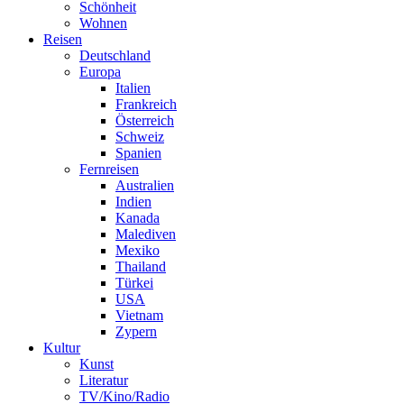
Schönheit
Wohnen
Reisen
Deutschland
Europa
Italien
Frankreich
Österreich
Schweiz
Spanien
Fernreisen
Australien
Indien
Kanada
Malediven
Mexiko
Thailand
Türkei
USA
Vietnam
Zypern
Kultur
Kunst
Literatur
TV/Kino/Radio