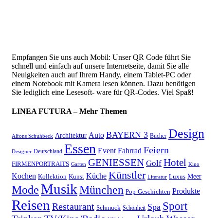
Empfangen Sie uns auch Mobil: Unser QR Code führt Sie
schnell und einfach auf unsere Internetseite, damit Sie alle
Neuigkeiten auch auf Ihrem Handy, einem Tablet-PC oder
einem Notebook mit Kamera lesen können. Dazu benötigen
Sie lediglich eine Lesesoft- ware für QR-Codes. Viel Spaß!
LINEA FUTURA – Mehr Themen
Design
BAYERN 3
Auto
Architektur
Bücher
Alfons Schuhbeck
Essen
Feiern
Fahrrad
Event
Deutschland
Designer
GENIESSEN
Hotel
Golf
FIRMENPORTRAITS
Garten
Kino
Künstler
Kochen
Küche
Meer
Kollektion
Kunst
Luxus
Literatur
Musik
München
Mode
Produkte
Pop-Geschichten
Reisen
Sport
Restaurant
Spa
Schmuck
Schönheit