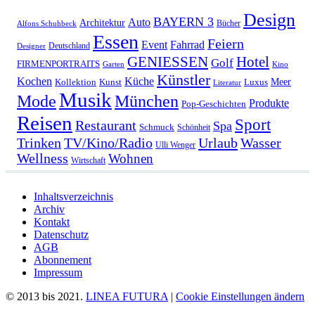
Design
BAYERN 3
Auto
Architektur
Bücher
Alfons Schuhbeck
Essen
Feiern
Fahrrad
Event
Deutschland
Designer
GENIESSEN
Hotel
Golf
FIRMENPORTRAITS
Garten
Kino
Künstler
Kochen
Küche
Meer
Kollektion
Kunst
Luxus
Literatur
Musik
München
Mode
Produkte
Pop-Geschichten
Reisen
Sport
Restaurant
Spa
Schmuck
Schönheit
Urlaub
Trinken
TV/Kino/Radio
Wasser
Ulli Wenger
Wellness
Wohnen
Wirtschaft
Inhaltsverzeichnis
Archiv
Kontakt
Datenschutz
AGB
Abonnement
Impressum
© 2013 bis 2021.
LINEA FUTURA
|
Cookie Einstellungen ändern