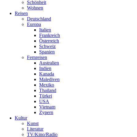
Schönheit
Wohnen
Reisen
Deutschland
Europa
Italien
Frankreich
Österreich
Schweiz
Spanien
Fernreisen
Australien
Indien
Kanada
Malediven
Mexiko
Thailand
Türkei
USA
Vietnam
Zypern
Kultur
Kunst
Literatur
TV/Kino/Radio