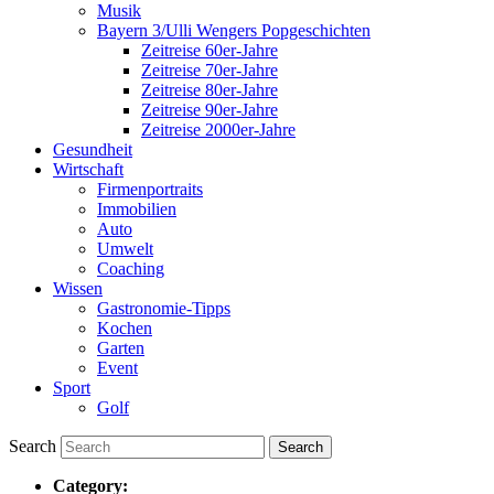
Musik
Bayern 3/Ulli Wengers Popgeschichten
Zeitreise 60er-Jahre
Zeitreise 70er-Jahre
Zeitreise 80er-Jahre
Zeitreise 90er-Jahre
Zeitreise 2000er-Jahre
Gesundheit
Wirtschaft
Firmenportraits
Immobilien
Auto
Umwelt
Coaching
Wissen
Gastronomie-Tipps
Kochen
Garten
Event
Sport
Golf
Search
Category: