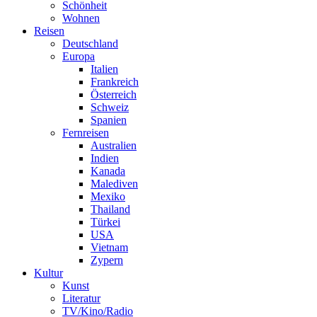
Schönheit
Wohnen
Reisen
Deutschland
Europa
Italien
Frankreich
Österreich
Schweiz
Spanien
Fernreisen
Australien
Indien
Kanada
Malediven
Mexiko
Thailand
Türkei
USA
Vietnam
Zypern
Kultur
Kunst
Literatur
TV/Kino/Radio