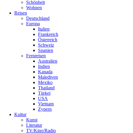
Schönheit
Wohnen
Reisen
Deutschland
Europa
Italien
Frankreich
Österreich
Schweiz
Spanien
Fernreisen
Australien
Indien
Kanada
Malediven
Mexiko
Thailand
Türkei
USA
Vietnam
Zypern
Kultur
Kunst
Literatur
TV/Kino/Radio