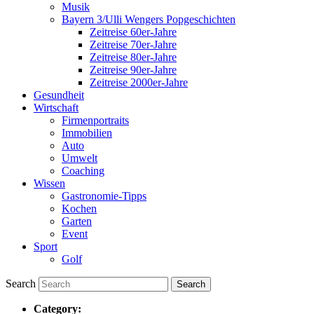
Musik
Bayern 3/Ulli Wengers Popgeschichten
Zeitreise 60er-Jahre
Zeitreise 70er-Jahre
Zeitreise 80er-Jahre
Zeitreise 90er-Jahre
Zeitreise 2000er-Jahre
Gesundheit
Wirtschaft
Firmenportraits
Immobilien
Auto
Umwelt
Coaching
Wissen
Gastronomie-Tipps
Kochen
Garten
Event
Sport
Golf
Search
Category: