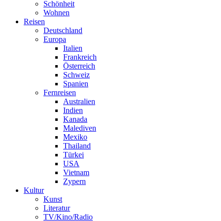
Schönheit
Wohnen
Reisen
Deutschland
Europa
Italien
Frankreich
Österreich
Schweiz
Spanien
Fernreisen
Australien
Indien
Kanada
Malediven
Mexiko
Thailand
Türkei
USA
Vietnam
Zypern
Kultur
Kunst
Literatur
TV/Kino/Radio