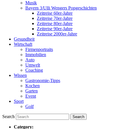
Musik
Bayern 3/Ulli Wengers Popgeschichten
Zeitreise 60er-Jahre
Zeitreise 70er-Jahre
Zeitreise 80er-Jahre
Zeitreise 90er-Jahre
Zeitreise 2000er-Jahre
Gesundheit
Wirtschaft
Firmenportraits
Immobilien
Auto
Umwelt
Coaching
Wissen
Gastronomie-Tipps
Kochen
Garten
Event
Sport
Golf
Search
Category: