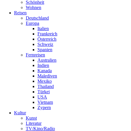
Schönheit
Wohnen
Reisen
Deutschland
Europa
Italien
Frankreich
Österreich
Schweiz
Spanien
Fernreisen
Australien
Indien
Kanada
Malediven
Mexiko
Thailand
Türkei
USA
Vietnam
Zypern
Kultur
Kunst
Literatur
TV/Kino/Radio