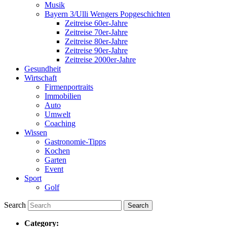
Musik
Bayern 3/Ulli Wengers Popgeschichten
Zeitreise 60er-Jahre
Zeitreise 70er-Jahre
Zeitreise 80er-Jahre
Zeitreise 90er-Jahre
Zeitreise 2000er-Jahre
Gesundheit
Wirtschaft
Firmenportraits
Immobilien
Auto
Umwelt
Coaching
Wissen
Gastronomie-Tipps
Kochen
Garten
Event
Sport
Golf
Search
Category: