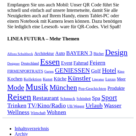
Empfangen Sie uns auch Mobil: Unser QR Code führt Sie
schnell und einfach auf unsere Internetseite, damit Sie alle
Neuigkeiten auch auf Ihrem Handy, einem Tablet-PC oder
einem Notebook mit Kamera lesen können. Dazu benötigen
Sie lediglich eine Lesesoft- ware für QR-Codes. Viel Spaß!
LINEA FUTURA – Mehr Themen
Design
BAYERN 3
Auto
Architektur
Bücher
Alfons Schuhbeck
Essen
Feiern
Fahrrad
Event
Deutschland
Designer
GENIESSEN
Hotel
Golf
FIRMENPORTRAITS
Garten
Kino
Künstler
Kochen
Küche
Meer
Kollektion
Kunst
Luxus
Literatur
Musik
München
Mode
Produkte
Pop-Geschichten
Reisen
Sport
Restaurant
Spa
Schmuck
Schönheit
Urlaub
Trinken
TV/Kino/Radio
Wasser
Ulli Wenger
Wellness
Wohnen
Wirtschaft
Inhaltsverzeichnis
Archiv