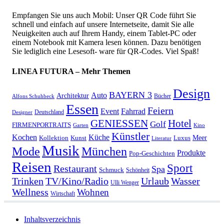
Empfangen Sie uns auch Mobil: Unser QR Code führt Sie
schnell und einfach auf unsere Internetseite, damit Sie alle
Neuigkeiten auch auf Ihrem Handy, einem Tablet-PC oder
einem Notebook mit Kamera lesen können. Dazu benötigen
Sie lediglich eine Lesesoft- ware für QR-Codes. Viel Spaß!
LINEA FUTURA – Mehr Themen
Design
BAYERN 3
Auto
Architektur
Bücher
Alfons Schuhbeck
Essen
Feiern
Fahrrad
Event
Deutschland
Designer
GENIESSEN
Hotel
Golf
FIRMENPORTRAITS
Garten
Kino
Künstler
Kochen
Küche
Meer
Kollektion
Kunst
Luxus
Literatur
Musik
München
Mode
Produkte
Pop-Geschichten
Reisen
Sport
Restaurant
Spa
Schmuck
Schönheit
Urlaub
Trinken
TV/Kino/Radio
Wasser
Ulli Wenger
Wellness
Wohnen
Wirtschaft
Inhaltsverzeichnis