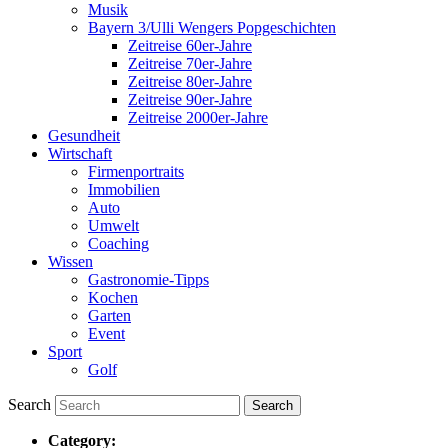
Musik
Bayern 3/Ulli Wengers Popgeschichten
Zeitreise 60er-Jahre
Zeitreise 70er-Jahre
Zeitreise 80er-Jahre
Zeitreise 90er-Jahre
Zeitreise 2000er-Jahre
Gesundheit
Wirtschaft
Firmenportraits
Immobilien
Auto
Umwelt
Coaching
Wissen
Gastronomie-Tipps
Kochen
Garten
Event
Sport
Golf
Search
Category: