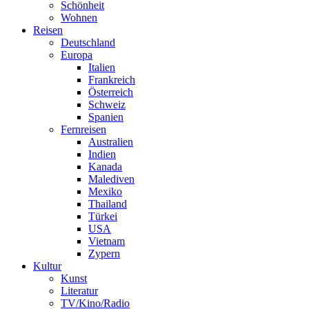
Schönheit
Wohnen
Reisen
Deutschland
Europa
Italien
Frankreich
Österreich
Schweiz
Spanien
Fernreisen
Australien
Indien
Kanada
Malediven
Mexiko
Thailand
Türkei
USA
Vietnam
Zypern
Kultur
Kunst
Literatur
TV/Kino/Radio