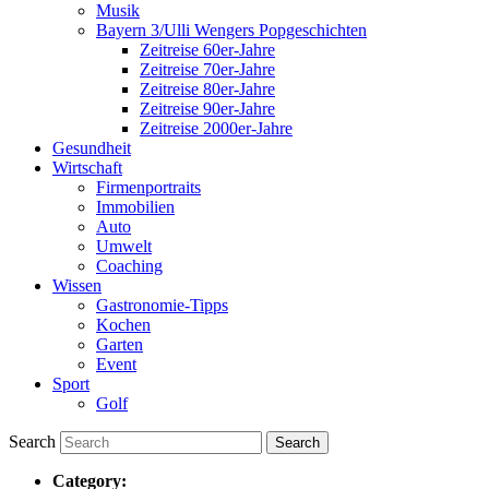
Musik
Bayern 3/Ulli Wengers Popgeschichten
Zeitreise 60er-Jahre
Zeitreise 70er-Jahre
Zeitreise 80er-Jahre
Zeitreise 90er-Jahre
Zeitreise 2000er-Jahre
Gesundheit
Wirtschaft
Firmenportraits
Immobilien
Auto
Umwelt
Coaching
Wissen
Gastronomie-Tipps
Kochen
Garten
Event
Sport
Golf
Search
Category: