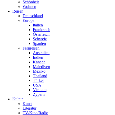
Schönheit
Wohnen
Reisen
Deutschland
Europa
Italien
Frankreich
Österreich
Schweiz
Spanien
Fernreisen
Australien
Indien
Kanada
Malediven
Mexiko
Thailand
Türkei
USA
Vietnam
Zypern
Kultur
Kunst
Literatur
TV/Kino/Radio