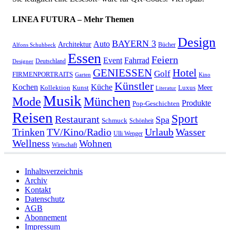
LINEA FUTURA – Mehr Themen
Design
BAYERN 3
Auto
Architektur
Bücher
Alfons Schuhbeck
Essen
Feiern
Fahrrad
Event
Deutschland
Designer
GENIESSEN
Hotel
Golf
FIRMENPORTRAITS
Garten
Kino
Künstler
Kochen
Küche
Meer
Kollektion
Kunst
Luxus
Literatur
Musik
München
Mode
Produkte
Pop-Geschichten
Reisen
Sport
Restaurant
Spa
Schmuck
Schönheit
Urlaub
Trinken
TV/Kino/Radio
Wasser
Ulli Wenger
Wellness
Wohnen
Wirtschaft
Inhaltsverzeichnis
Archiv
Kontakt
Datenschutz
AGB
Abonnement
Impressum