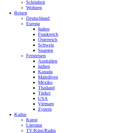
Schönheit
Wohnen
Reisen
Deutschland
Europa
Italien
Frankreich
Österreich
Schweiz
Spanien
Fernreisen
Australien
Indien
Kanada
Malediven
Mexiko
Thailand
Türkei
USA
Vietnam
Zypern
Kultur
Kunst
Literatur
TV/Kino/Radio