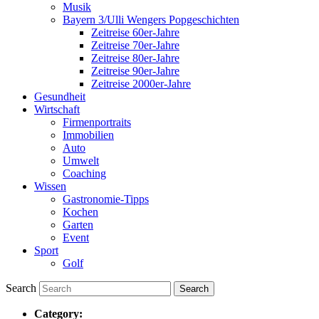
Musik
Bayern 3/Ulli Wengers Popgeschichten
Zeitreise 60er-Jahre
Zeitreise 70er-Jahre
Zeitreise 80er-Jahre
Zeitreise 90er-Jahre
Zeitreise 2000er-Jahre
Gesundheit
Wirtschaft
Firmenportraits
Immobilien
Auto
Umwelt
Coaching
Wissen
Gastronomie-Tipps
Kochen
Garten
Event
Sport
Golf
Search
Category: