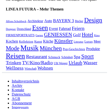
LINEA FUTURA – Mehr Themen
Design
BAYERN 3
Auto
Architektur
Bücher
Alfons Schuhbeck
Essen
Feiern
Fahrrad
Event
Deutschland
Designer
GENIESSEN
Hotel
Golf
FIRMENPORTRAITS
Garten
Kino
Künstler
Kochen
Küche
Meer
Kollektion
Kunst
Luxus
Literatur
Musik
München
Mode
Produkte
Pop-Geschichten
Reisen
Sport
Restaurant
Spa
Schmuck
Schönheit
Urlaub
Trinken
TV/Kino/Radio
Wasser
Ulli Wenger
Wellness
Wohnen
Wirtschaft
Inhaltsverzeichnis
Archiv
Kontakt
Datenschutz
AGB
Abonnement
Impressum