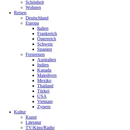
Schönheit
Wohnen
Reisen
Deutschland
Europa
Italien
Frankreich
Österreich
Schweiz
Spanien
Fernreisen
Australien
Indien
Kanada
Malediven
Mexiko
Thailand
Türkei
USA
Vietnam
Zypern
Kultur
Kunst
Literatur
TV/Kino/Radio