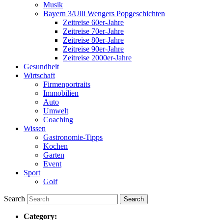
Musik
Bayern 3/Ulli Wengers Popgeschichten
Zeitreise 60er-Jahre
Zeitreise 70er-Jahre
Zeitreise 80er-Jahre
Zeitreise 90er-Jahre
Zeitreise 2000er-Jahre
Gesundheit
Wirtschaft
Firmenportraits
Immobilien
Auto
Umwelt
Coaching
Wissen
Gastronomie-Tipps
Kochen
Garten
Event
Sport
Golf
Search
Category: