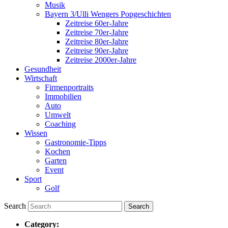
Musik
Bayern 3/Ulli Wengers Popgeschichten
Zeitreise 60er-Jahre
Zeitreise 70er-Jahre
Zeitreise 80er-Jahre
Zeitreise 90er-Jahre
Zeitreise 2000er-Jahre
Gesundheit
Wirtschaft
Firmenportraits
Immobilien
Auto
Umwelt
Coaching
Wissen
Gastronomie-Tipps
Kochen
Garten
Event
Sport
Golf
Search
Category: