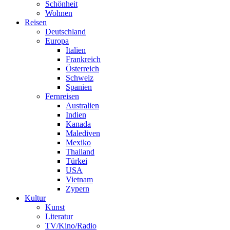
Schönheit
Wohnen
Reisen
Deutschland
Europa
Italien
Frankreich
Österreich
Schweiz
Spanien
Fernreisen
Australien
Indien
Kanada
Malediven
Mexiko
Thailand
Türkei
USA
Vietnam
Zypern
Kultur
Kunst
Literatur
TV/Kino/Radio