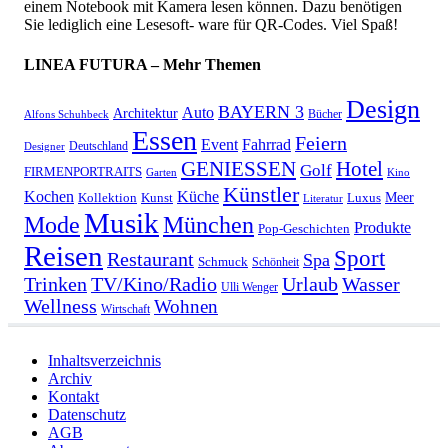
einem Notebook mit Kamera lesen können. Dazu benötigen
Sie lediglich eine Lesesoft- ware für QR-Codes. Viel Spaß!
LINEA FUTURA – Mehr Themen
Design
BAYERN 3
Auto
Architektur
Bücher
Alfons Schuhbeck
Essen
Feiern
Fahrrad
Event
Deutschland
Designer
GENIESSEN
Hotel
Golf
FIRMENPORTRAITS
Garten
Kino
Künstler
Kochen
Küche
Meer
Kollektion
Kunst
Luxus
Literatur
Musik
München
Mode
Produkte
Pop-Geschichten
Reisen
Sport
Restaurant
Spa
Schmuck
Schönheit
Urlaub
Trinken
TV/Kino/Radio
Wasser
Ulli Wenger
Wellness
Wohnen
Wirtschaft
Inhaltsverzeichnis
Archiv
Kontakt
Datenschutz
AGB